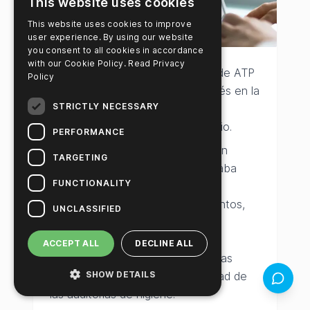
This website uses cookies
This website uses cookies to improve
user experience. By using our website
you consent to all cookies in accordance
with our Cookie Policy.
Read Privacy
La incorporación de las pruebas de ATP
Policy
ha marcado un antes y un después en la
STRICTLY NECESSARY
evaluación de los estándares de
limpieza en el sector aeroportuario.
PERFORMANCE
Durante años, nuestro trabajo con
TARGETING
aeropuertos y aerolíneas se basaba
FUNCTIONALITY
principalmente en observaciones
visuales y revisión de procedimientos,
UNCLASSIFIED
pero ahora contamos con una
herramienta científica, objetiva y
ACCEPT ALL
DECLINE ALL
cuantificable que respalda nuestras
SHOW DETAILS
conclusiones y eleva la credibilidad de
Comenta
las auditorías de higiene.