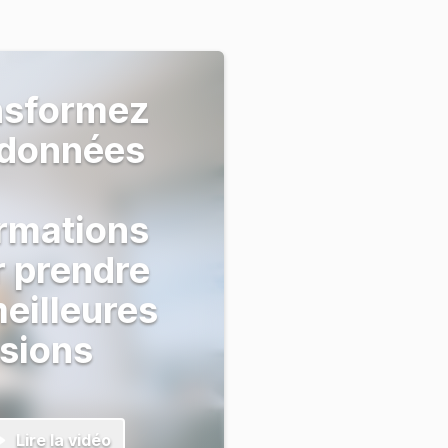
nsformez
 données
rmations
 prendre
eilleures
sions
Lire la vidéo