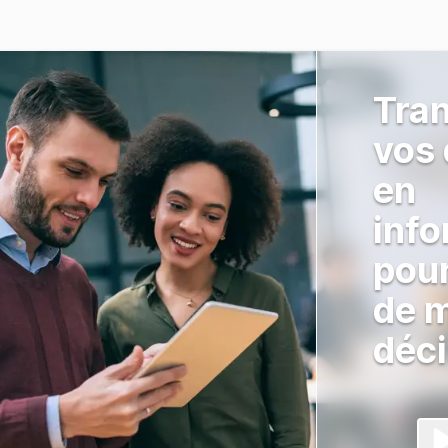
Tra
vos
en
info
pour
de m
déci