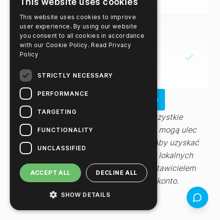
This website uses cookies
This website uses cookies to improve
user experience. By using our website
Nieograniczone
you consent to all cookies in accordance
przechowywanie
with our Cookie Policy.
Read Privacy
✓
✓
✓
✓
Policy
danych
STRICTLY NECESSARY
.
PERFORMANCE
Pokaż wszystkie funkcje
TARGETING
Uniwersalna
Zastrzeżenie -
Prosimy pamiętać, że wszystkie
integracja
powyższe ceny podane są w USD. Ceny mogą ulec
FUNCTIONALITY
zmianie po uprzednim powiadomieniu. Aby uzyskać
i
UNCLASSIFIED
✗
✓
✓
✓
informacje na temat przeliczania walut i lokalnych
analiza
cen, prosimy skontaktować się z przedstawicielem
danych
ACCEPT ALL
DECLINE ALL
handlowym lub zalogować się na swoje konto.
.
SHOW DETAILS
Feedback