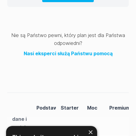
Nie są Państwo pewni, który plan jest dla Państwa
odpowiedni?
Nasi eksperci służą Państwu pomocą
Wgląd
Podstawowy
Starter
Moc
Premium
w
dane i
podejmowanie
×
decyzji