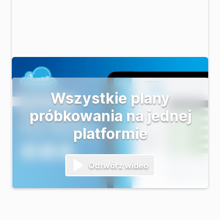
Wszystkie plany
próbkowania na jednej
platformie
Odtwórz wideo