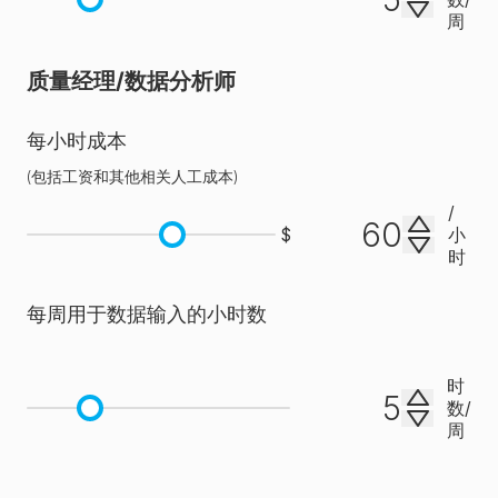
风险评
周
✗
✓
✓
估与缓
解
质量经理/数据分析师
SureTrend
每小时成本
Alerts
(
包括工资和其他相关人工成本
)
/
SureTrend
$
小
时
Alerts
[针对
每周用于数据输入的小时数
未满足
测试配
额、测
时
数
/
试失
周
败、软
件更