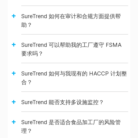
行动
+
SureTrend 如何在审计和合规方面提供帮
环境地
助？
✗
✗
✓
✓
图
+
SureTrend 可以帮助我的工厂遵守 FSMA
要求吗？
通过电
子邮件
+
✗
✗
✗
✓
SureTrend 如何与我现有的 HACCP 计划整
发送报
合？
告
+
SureTrend 能否支持多设施监控？
采样计
✗
✗
✓
划管理
+
SureTrend 是否适合食品加工厂的风险管
理？
取样计