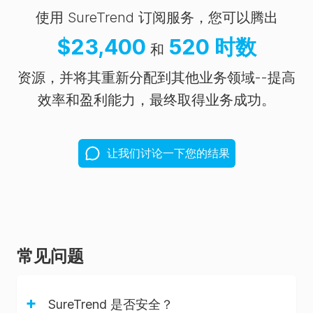
新、
使用 SureTrend 订阅服务，您可以腾出
BAX
$
23,400
520
时数
✗
✗
✓
✓
Q7 运
和
行和同
资源，并将其重新分配到其他业务领域--提高
步失败
效率和盈利能力，最终取得业务成功。
等关键
事件，
向
让我们讨论一下您的结果
SureTrend
用户自
动发送
电子邮
件提
常见问题
醒，以
确保及
+
时采取
SureTrend 是否安全？