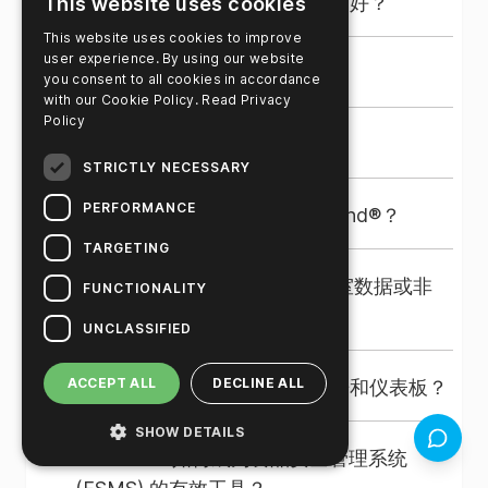
+
为什么云计算比内部数据存储更好？
This website uses cookies
SureTrend
This website uses cookies to improve
✓
✓
user experience. By using our website
用户 -
+
试用期间可以更改计划吗？
you consent to all cookies in accordance
✗
✗
全局管
with our Cookie Policy.
Read Privacy
每个账
Policy
理员
无限制
+
户一个
我可以随时取消计划吗？
STRICTLY NECESSARY
+
PERFORMANCE
能否在平板电脑上运行 SureTrend®？
3 个用
5 个用
20 个
SureTrend
户/网
户/网
用户/
无限制
TARGETING
用户
+
站
站
网站
能否将 SureTrend 与外部实验室数据或非
FUNCTIONALITY
Hygiena 系统集成？
UNCLASSIFIED
每个账
户可管
+
ACCEPT ALL
DECLINE ALL
能否根据我的具体需求定制报告和仪表板？
许可证
许可证
许可证
1
理的站
数量
数量
数量
SHOW DETAILS
点数量
反馈（3
+
SureTrend 如何成为食品安全管理系统