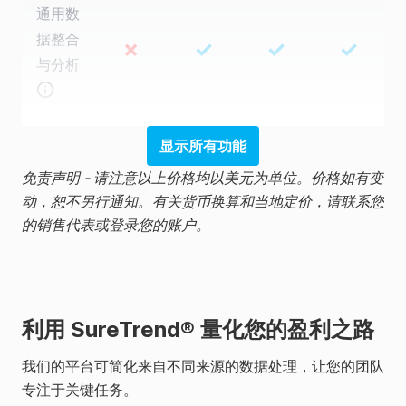
通用数
据整合
✗
✓
✓
✓
与分析
自定义
显示所有功能
✗
✗
✓
✓
报告
免责声明 -
请注意以上价格均以美元为单位。价格如有变
动，恕不另行通知。有关货币换算和当地定价，请联系您
的销售代表或登录您的账户。
将所有
站点整
合到单
✗
✗
✗
✓
一仪表
利用 SureTrend® 量化您的盈利之路
板中
我们的平台可简化来自不同来源的数据处理，让您的团队
专注于关键任务。