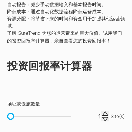
自动报告：
减少手动数据输入和基本报告时间。
仪器集
降低成本：
通过自动化数据流程降低运营成本。
成与数
✓
✓
✓
资源分配：
将节省下来的时间和资金用于加强其他运营领
据自动
域。
化
了解 SureTrend 为您的运营带来的巨大价值。试用我们
的投资回报率计算器，亲自查看您的投资回报率！
EnSURE®
Touch
投资回报率计算器
ATP
✓
✓
✓
✓
检测计
划
场址或设施数量
PCR
数据集
Site(s)
✗
✗
✓
✓
成与分
析