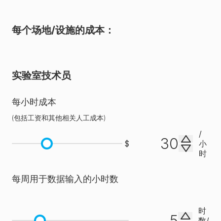
每个场地/设施的成本：
合规与
✗
✓
✓
审计准
备
实验室技术员
预建报
每小时成本
告和仪
✗
✓
✓
✓
(
包括工资和其他相关人工成本
)
表板
/
$
小
时
审计跟
✗
✗
✗
✓
每周用于数据输入的小时数
踪
时
数
/