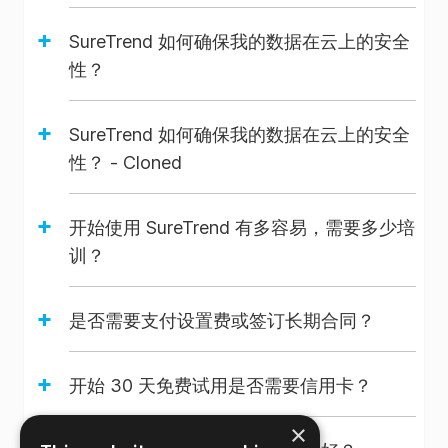
✗
✗
✗
✓
划模块
+
SureTrend 如何确保我的数据在云上的安全
性？
团队访
✗
✗
✓
+
问控制
SureTrend 如何确保我的数据在云上的安全
性？ - Cloned
SureTrend
+
用户角
开始使用 SureTrend 有多容易，需要多少培
色 -
训？
所有者
✓
✓
✓
✓
/ 管理
+
是否需要支付设置费或签订长期合同？
员 / 用
户
+
开始 30 天免费试用是否需要信用卡？
。
×