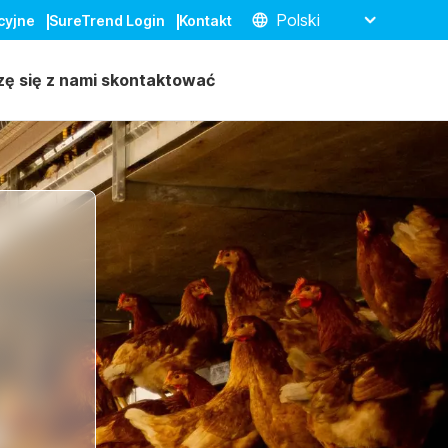
Polski
cyjne
SureTrend Login
Kontakt
zę się z nami skontaktować