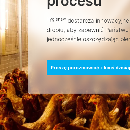
procesu
Hygiena®
dostarcza innowacyjne 
drobiu, aby zapewnić Państwu 
jednocześnie oszczędzając pie
Proszę porozmawiać z kimś dzisiaj