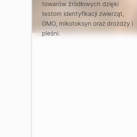
towarów źródłowych dzięki
testom identyfikacji zwierząt,
GMO, mikotoksyn oraz drożdży i
pleśni.