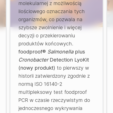
molekularnej z możliwością
ilościowego oznaczania tych
organizmów, co pozwala na
szybsze zwolnienie i więcej
decyzji o przekierowaniu
produktów końcowych.
foodproof®
Salmonella
plus
Cronobacter
Detection LyoKit
(nowy produkt)
to pierwszy w
historii zatwierdzony zgodnie z
normą ISO 16140-2
multipleksowy test foodproof
PCR w czasie rzeczywistym do
jednoczesnego wykrywania