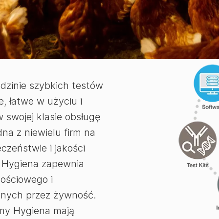
y partner w
dzinie szybkich testów
, łatwe w użyciu i
 swojej klasie obsługę
dna z niewielu firm na
czeństwie i jakości
, Hygiena zapewnia
lościowego i
onych przez żywność.
my Hygiena mają