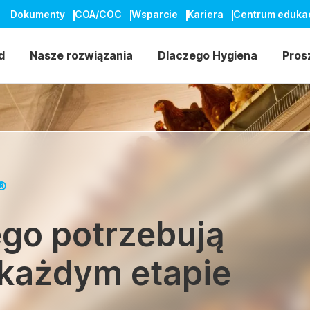
Dokumenty
COA/COC
Wsparcie
Kariera
Centrum eduka
d
Nasze rozwiązania
Dlaczego Hygiena
Pros
®
ego potrzebują
każdym etapie