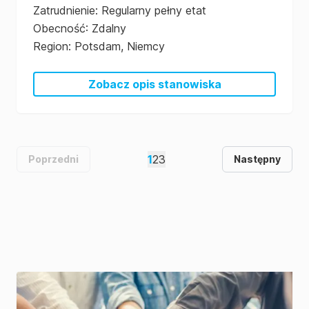
Zatrudnienie
:
Regularny pełny etat
Obecność
:
Zdalny
Region
:
Potsdam, Niemcy
Zobacz opis stanowiska
1
2
3
Poprzedni
Następny