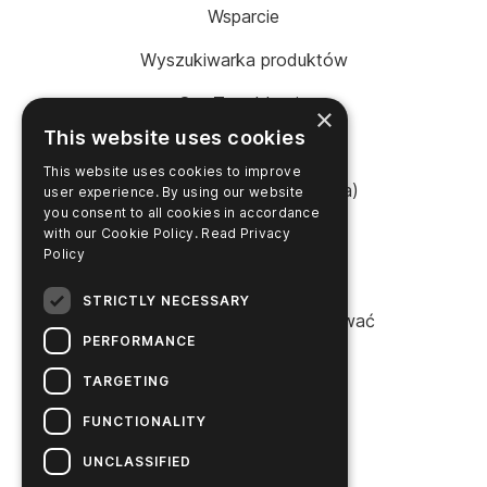
Wsparcie
Wyszukiwarka produktów
SureTrend Login
×
This website uses cookies
Sklep internetowy (USA)
This website uses cookies to improve
Sklep internetowy (Australia)
user experience. By using our website
you consent to all cookies in accordance
with our Cookie Policy.
Read Privacy
Policy
FIRMA
STRICTLY NECESSARY
Proszę się z nami skontaktować
PERFORMANCE
Kariera
TARGETING
Aktualności
FUNCTIONALITY
Historia Higieny
UNCLASSIFIED