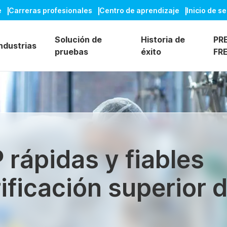
e
Carreras profesionales
Centro de aprendizaje
Inicio de s
Solución de
Historia de
PR
ndustrias
pruebas
éxito
FR
rápidas y fiables
ificación superior 