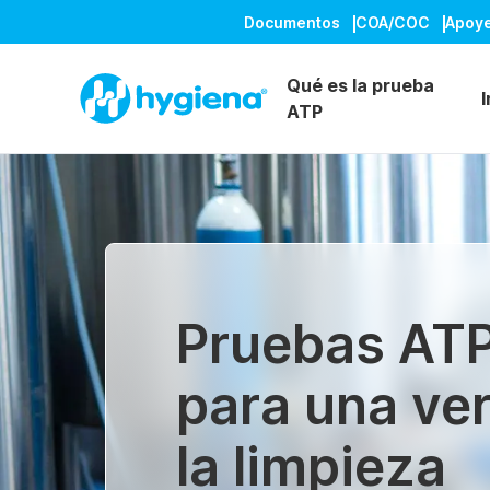
Documentos
COA/COC
Apoy
Qué es la prueba
I
ATP
Pruebas ATP 
para una ver
la limpieza