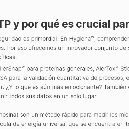
P y por qué es crucial par
®
 seguridad es primordial. En Hygiena
, comprendem
es. Por eso ofrecemos un innovador conjunto de 
íficas.
®
®
AllerSnap
para proteínas generales, AlerTox
Sti
SA para la validación cuantitativa de procesos, 
ar. ¿Y lo que es aún más emocionante? También
unir todos sus datos en un solo lugar.
enosina) son un método rápido para medir los mi
cula de energía universal que se encuentra en tod