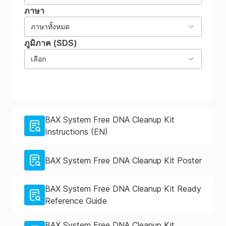
KIT2041 (ES)
ภาษา
ภาษาทั้งหมด
BAX® System Free DNA Cleanup Kit SDS
KIT2041 (FR)
ภูมิภาค (SDS)
BAX® System Free DNA Cleanup Kit SDS
เลือก
KIT2041 (GB)
BAX® System Free DNA Cleanup Kit SDS
KIT2041 (MX)
BAX® System Free DNA Cleanup Kit SDS
BAX System Free DNA Cleanup Kit
KIT2041 (SG)
Instructions (EN)
BAX® System Free DNA Cleanup Kit SDS
KIT2041 (TH)
BAX System Free DNA Cleanup Kit Poster
BAX® System Free DNA Cleanup Kit SDS
KIT2041 (US-en)
BAX System Free DNA Cleanup Kit Ready
Reference Guide
BAX System Free DNA Cleanup Kit