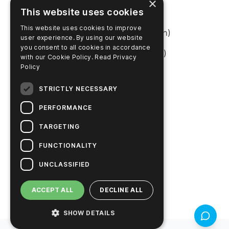
×
This website uses cookies
เข้าสู่ระบบ SureTrend
This website uses cookies to improve
ร้านค้าออนไลน์ (สหรัฐอเมริกา)
user experience. By using our website
you consent to all cookies in accordance
ร้านค้าออนไลน์ (ออสเตรเลีย)
with our Cookie Policy.
Read Privacy
Policy
เกี่ยวกับบริษัท
STRICTLY NECESSARY
ติดต่อเรา
PERFORMANCE
ร่วมงานกับเรา
TARGETING
ข่าวสาร
FUNCTIONALITY
เกี่ยวกับ Hygiena
UNCLASSIFIED
โซลูชันเพื่อความยั่งยืน
ACCEPT ALL
DECLINE ALL
SHOW DETAILS
ข้อเสนอแ
ⓒ
2026
ลิขสิทธิ์
Hygiena LLC