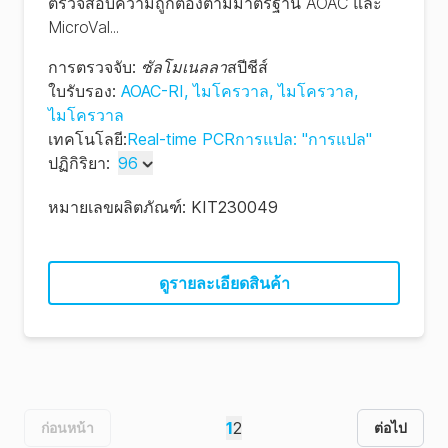
ตรวจสอบความถูกต้องตามมาตรฐาน AOAC และ
MicroVal...
การตรวจจับ
:
ซัลโมเนลลา
สปีชีส์
ใบรับรอง
:
AOAC-RI
,
ไมโครวาล
,
ไมโครวาล
,
ไมโครวาล
เทคโนโลยี
:
Real-time PCRการแปล: "การแปล"
ปฏิกิริยา
:
96
96
หมายเลขผลิตภัณฑ์:
KIT230049
480
ดูรายละเอียดสินค้า
1
2
ก่อนหน้า
ต่อไป