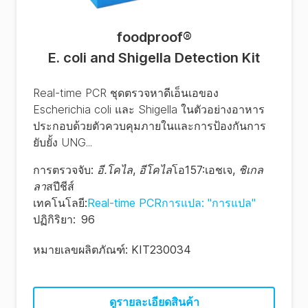
foodproof
®
E. coli and Shigella Detection Kit
Real-time PCR ชุดตรวจหาดีเอ็นเอของ
Escherichia coli และ Shigella ในตัวอย่างอาหาร
ประกอบด้วยตัวควบคุมภายในและการป้องกันการ
ยับยั้ง UNG...
การตรวจจับ
:
อี.โคไล
,
อีโคไล
โอ157:เอชเจ
,
ชิเกล
ลา
สปีชีส์
เทคโนโลยี
:
Real-time PCRการแปล: "การแปล"
ปฏิกิริยา
:
96
หมายเลขผลิตภัณฑ์:
KIT230034
ดูรายละเอียดสินค้า