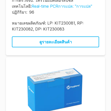
การตรวจจับ
:
โครโนแบคเตอร์
สปีชีส์
เทคโนโลยี
:
Real-time PCRการแปล: "การแปล"
ปฏิกิริยา
:
96
หมายเลขผลิตภัณฑ์:
LP: KIT230081, RP:
KIT230082, DP: KIT230083
ดูรายละเอียดสินค้า