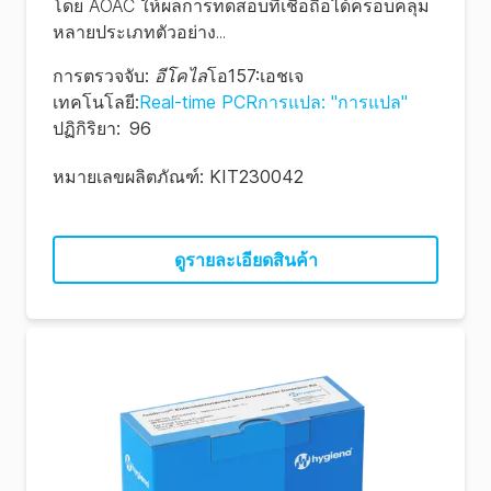
โดย AOAC ให้ผลการทดสอบที่เชื่อถือได้ครอบคลุม
หลายประเภทตัวอย่าง...
การตรวจจับ
:
อีโคไล
โอ157:เอชเจ
เทคโนโลยี
:
Real-time PCRการแปล: "การแปล"
ปฏิกิริยา
:
96
หมายเลขผลิตภัณฑ์:
KIT230042
ดูรายละเอียดสินค้า