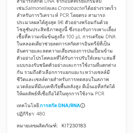
สามารถสกัด DNA จากแบคทีเรียแกรมลบ
เช่น
Salmonella
และ
Cronobacter
ได้อย่างรวดเร็ว
สำหรับการวิเคราะห์ PCR โดยตรง สามารถ
ประมวลผลได้สูงสุด 96 ตัวอย่างพร้อมกันด้วย
โซลูชันประสิทธิภาพสูงนี้ ซึ่งรองรับการเพาะเลี้ยง
เชื้อที่ความเข้มข้นสูงถึง 100 μL การเตรียม DNA
ในหลอดเดียวช่วยลดการสกัดสารอินทรีย์ที่เป็น
อันตรายและลดความเสี่ยงของการปนเปื้อนข้าม
ตัวอย่างโปรโตคอลที่ได้รับการปรับให้เหมาะสมสี่
แบบรองรับชนิดตัวอย่างและการใช้งานที่แตกต่าง
กัน รวมถึงตัวเลือกการแยกแยะระหว่างเซลล์มี
ชีวิตและเซลล์ตายสำหรับการทดสอบในสภาพ
แวดล้อมที่มีแบคทีเรียพื้นหลังสูง ดีเอ็นเอที่สกัดได้
ให้ผลลัพธ์ที่เชื่อถือได้ในทุกการใช้งาน PCR
เทคโนโลยี
:
การสกัด DNA/RNA
ปฏิกิริยา
:
480
หมายเลขผลิตภัณฑ์
:
KIT230183