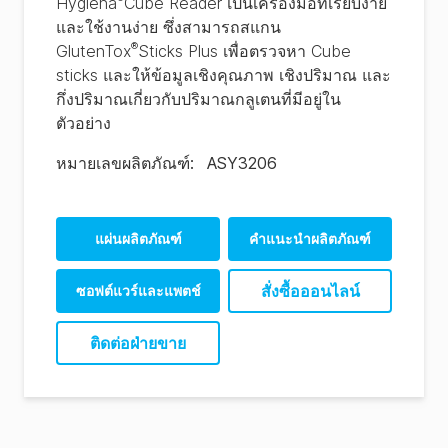
Hygiena
Cube Reader เป็นเครื่องมือที่เรียบง่าย
และใช้งานง่าย ซึ่งสามารถสแกน
®
GlutenTox
Sticks Plus เพื่อตรวจหา Cube
sticks และให้ข้อมูลเชิงคุณภาพ เชิงปริมาณ และ
กึ่งปริมาณเกี่ยวกับปริมาณกลูเตนที่มีอยู่ใน
ตัวอย่าง
หมายเลขผลิตภัณฑ์
:
ASY3206
แผ่นผลิตภัณฑ์
คําแนะนําผลิตภัณฑ์
สั่งซื้อออนไลน์
ซอฟต์แวร์และแพตช์
Hygiena Cube
ติดต่อฝ่ายขาย
Software