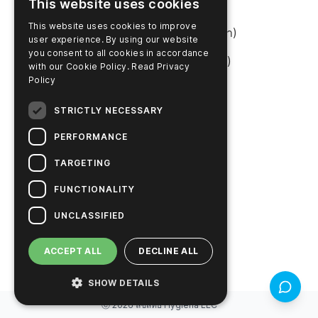
This website uses cookies
เข้าสู่ระบบ SureTrend
This website uses cookies to improve
ร้านค้าออนไลน์ (สหรัฐอเมริกา)
user experience. By using our website
you consent to all cookies in accordance
ร้านค้าออนไลน์ (ออสเตรเลีย)
with our Cookie Policy.
Read Privacy
Policy
เกี่ยวกับบริษัท
STRICTLY NECESSARY
ติดต่อเรา
PERFORMANCE
ร่วมงานกับเรา
TARGETING
ข่าวสาร
FUNCTIONALITY
เกี่ยวกับ Hygiena
UNCLASSIFIED
โซลูชันเพื่อความยั่งยืน
ACCEPT ALL
DECLINE ALL
SHOW DETAILS
ข้อเสนอแ
ⓒ
2026
ลิขสิทธิ์
Hygiena LLC