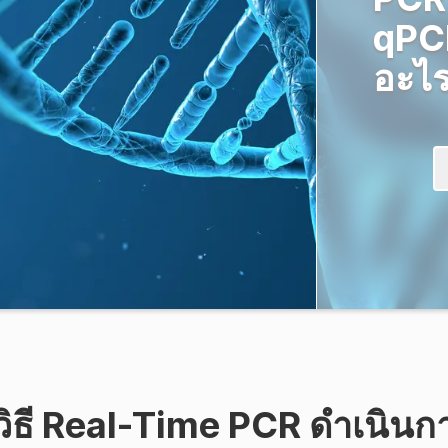
qPCR
อะไ
ธี Real-Time PCR ดำเนินก