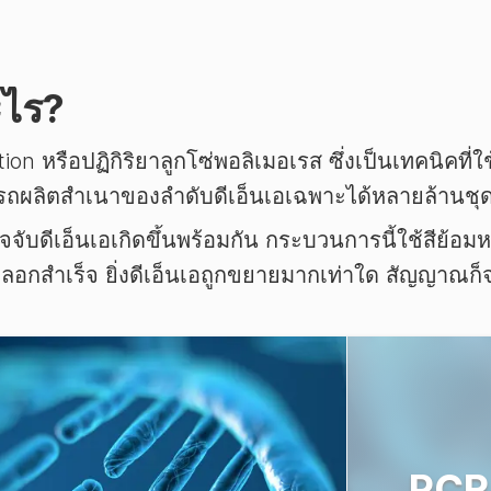
ะไร?
n หรือปฏิกิริยาลูกโซ่พอลิเมอเรส ซึ่งเป็นเทคนิคที่
รถผลิตสำเนาของลำดับดีเอ็นเอเฉพาะได้หลายล้านชุดจา
ีเอ็นเอเกิดขึ้นพร้อมกัน กระบวนการนี้ใช้สีย้อมหรือ
อกสำเร็จ ยิ่งดีเอ็นเอถูกขยายมากเท่าใด สัญญาณก็จ
PCR