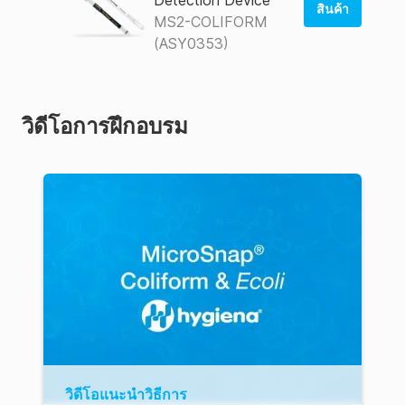
AUS Store
สินค้า
MS2-COLIFORM
(ASY0353)
สั่งซื้อจาก
ร้านค้าของ
สหรัฐอเมริกา
สั่งซื้อจาก
วิดีโอการฝึกอบรม
AUS Store
วิดีโอแนะนำวิธีการ