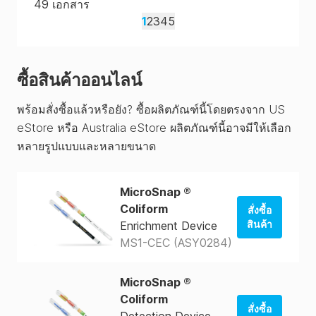
49
เอกสาร
1
2
3
4
5
ซื้อสินค้าออนไลน์
พร้อมสั่งซื้อแล้วหรือยัง? ซื้อผลิตภัณฑ์นี้โดยตรงจาก US
eStore หรือ Australia eStore ผลิตภัณฑ์นี้อาจมีให้เลือก
หลายรูปแบบและหลายขนาด
MicroSnap ®
Coliform
สั่งซื้อ
สินค้า
Enrichment Device
MS1-CEC (ASY0284)
สั่งซื้อจาก
ร้านค้าของ
สหรัฐอเมริกา
MicroSnap ®
Coliform
สั่งซื้อจาก
สั่งซื้อ
Detection Device