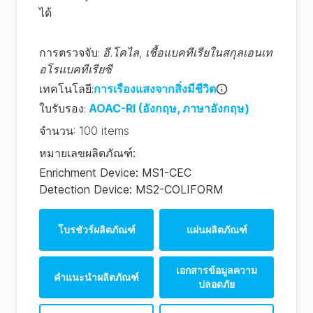
ได้
การตรวจจับ
:
อี.โคไล
,
เชื้อแบคทีเรียในสกุลเอนเท
อโรแบคทีเรียซี
เทคโนโลยี
:
การเรืองแสงจากสิ่งมีชีวิต
ใบรับรอง
:
AOAC-RI
(อังกฤษ, ภาษาอังกฤษ)
จํานวน
:
100 items
หมายเลขผลิตภัณฑ์
:
Enrichment Device: MS1-CEC
Detection Device: MS2-COLIFORM
โบรชัวร์ผลิตภัณฑ์
แผ่นผลิตภัณฑ์
เอกสารข้อมูลความ
คําแนะนําผลิตภัณฑ์
ปลอดภัย
โปรดดูที่คลังผลิตภัณฑ์
MicroSnap Coliform &