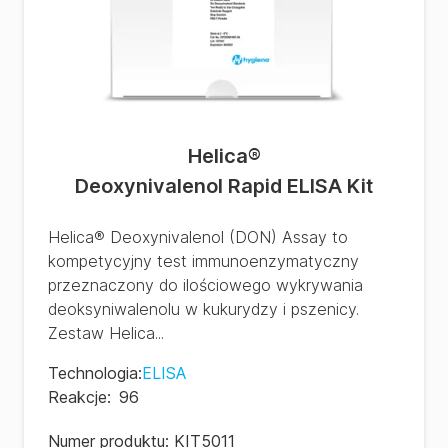
Helica
®
Deoxynivalenol Rapid ELISA Kit
Helica® Deoxynivalenol (DON) Assay to
kompetycyjny test immunoenzymatyczny
przeznaczony do ilościowego wykrywania
deoksyniwalenolu w kukurydzy i pszenicy.
Zestaw Helica...
Technologia
:
ELISA
Reakcje
:
96
Numer produktu:
KIT5011