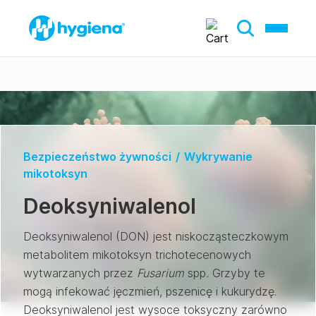
Bezpieczeństwo żywności
/
Wykrywanie
mikotoksyn
Deoksyniwalenol
Deoksyniwalenol (DON) jest niskocząsteczkowym
metabolitem mikotoksyn trichotecenowych
wytwarzanych przez
Fusarium
spp
.
Grzyby te
mogą infekować jęczmień, pszenicę i kukurydzę.
Deoksyniwalenol jest wysoce toksyczny zarówno