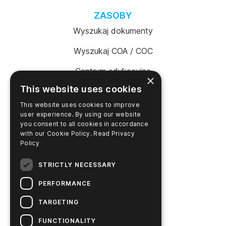
ZASOBY
Wyszukaj dokumenty
Wyszukaj COA / COC
Centrum edukacyjne
×
This website uses cookies
Biblioteka wideo
This website uses cookies to improve
Opa konto online
user experience. By using our website
you consent to all cookies in accordance
with our Cookie Policy.
Read Privacy
Policy
PRODUKTY
STRICTLY NECESSARY
Wsparcie
PERFORMANCE
Wyszukiwarka produktów
TARGETING
SureTrend Login
FUNCTIONALITY