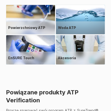
Powierzchniowy ATP
Woda ATP
EnSURE Touch
Akcesoria
Powiązane produkty ATP
Verification
Proszę sparować swój program ATP z SureTrend®