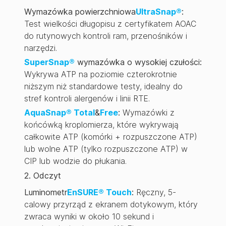
Wymazówka powierzchniowa
UltraSnap®
:
Test wielkości długopisu z certyfikatem AOAC
do rutynowych kontroli ram, przenośników i
narzędzi.
SuperSnap®
wymazówka o wysokiej czułości:
Wykrywa ATP na poziomie czterokrotnie
niższym niż standardowe testy, idealny do
stref kontroli alergenów i linii RTE.
AquaSnap® Total
&
Free
:
Wymazówki z
końcówką kroplomierza, które wykrywają
całkowite ATP (komórki + rozpuszczone ATP)
lub wolne ATP (tylko rozpuszczone ATP) w
CIP lub wodzie do płukania.
2. Odczyt
Luminometr
EnSURE® Touch
:
Ręczny, 5-
calowy przyrząd z ekranem dotykowym, który
zwraca wyniki w około 10 sekund i