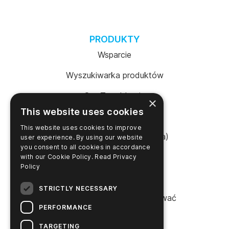
PRODUKTY
Wsparcie
Wyszukiwarka produktów
SureTrend Login
×
This website uses cookies
Sklep internetowy (USA)
This website uses cookies to improve
Sklep internetowy (Australia)
user experience. By using our website
you consent to all cookies in accordance
with our Cookie Policy.
Read Privacy
Policy
FIRMA
STRICTLY NECESSARY
Proszę się z nami skontaktować
PERFORMANCE
Kariera
TARGETING