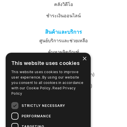
คลังวิดีโอ
ชำระเงินออนไลน์
สินค้าและบริการ
ศูนย์บริการและช่วยเหลือ
ค้นหาผลิตภัณฑ์
×
This website uses cookies
เข้าสู่ระบบ SureTrend
This website uses cookies to improve
ร้านค้าออนไลน์ (สหรัฐอเมริกา)
user experience. By using our website
you consent to all cookies in accordance
ร้านค้าออนไลน์ (ออสเตรเลีย)
with our Cookie Policy.
Read Privacy
Policy
เกี่ยวกับบริษัท
STRICTLY NECESSARY
ติดต่อเรา
PERFORMANCE
ร่วมงานกับเรา
TARGETING