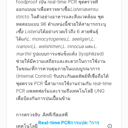
foodproof เป็น real-time PCR ชุดตรวจที่
ออกแบบมาเพื่อตรวจหาเชื้อ
Listeria
sensu
stricto ในตัวอย่างอาหารและสิ่งแวดล้อม ชุด
ทดสอบแบบ 96 ตำแหน่งนี้ช่วยให้สามารถระบุ
เชื้อ Listeria
ได้อย่างรวดเร็วถึง 6 สายพันธุ์
ได้แก่
L. monocytogenes
,
L. seeligeri
,
L.
ivanovii
,
L. welshimeri
,
L. innocua
และ
L.
marthii
รูปแบบการแช่แข็งแห้ง (lyophilized)
ช่วยให้มีความเสถียรและสะดวกในการใช้งาน
ในขณะที่การควบคุมภายในแบบบูรณาการ
(Internal Control) รับประกันผลลัพธ์ที่เชื่อถือได้
ชุดตรวจ PCR นี้สามารถใช้งานร่วมกับ real-time
PCR แพลตฟอร์มและรวมถึงเทคโนโลยี UNG
เพื่อป้องกันการปนเปื้อนข้าม
การตรวจจับ
:
ลิสทีเรีย
เอสพี.
Real-time PCRการแปล: "การ
เทคโนโลยี
: