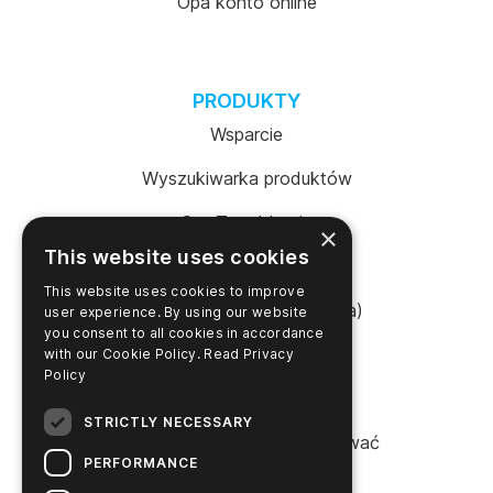
Opa konto online
PRODUKTY
Wsparcie
Wyszukiwarka produktów
SureTrend Login
×
This website uses cookies
Sklep internetowy (USA)
This website uses cookies to improve
Sklep internetowy (Australia)
user experience. By using our website
you consent to all cookies in accordance
with our Cookie Policy.
Read Privacy
Policy
FIRMA
STRICTLY NECESSARY
Proszę się z nami skontaktować
PERFORMANCE
Kariera