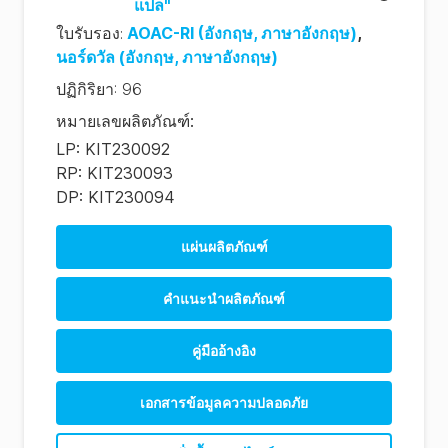
แปล"
ใบรับรอง
:
AOAC-RI
(อังกฤษ, ภาษาอังกฤษ)
,
นอร์ดวัล
(อังกฤษ, ภาษาอังกฤษ)
ปฏิกิริยา
:
96
หมายเลขผลิตภัณฑ์
:
LP: KIT230092
RP: KIT230093
DP: KIT230094
แผ่นผลิตภัณฑ์
คําแนะนําผลิตภัณฑ์
คู่มืออ้างอิง
เอกสารข้อมูลความปลอดภัย