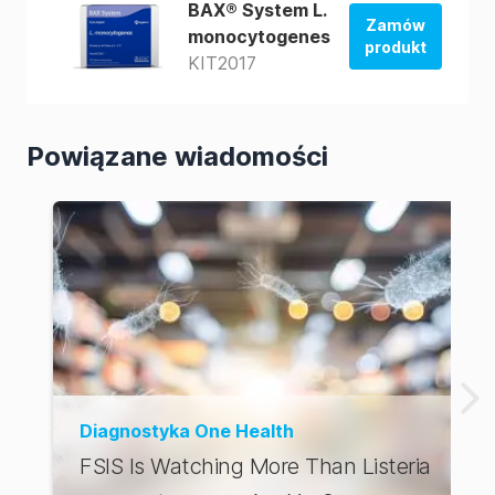
BAX® System L.
Zamów
monocytogenes
produkt
KIT2017
Zamów w
sklepie
amerykańskim
Powiązane wiadomości
Zamów w
sklepie AUS
Diagnostyka One Health
FSIS Is Watching More Than Listeria