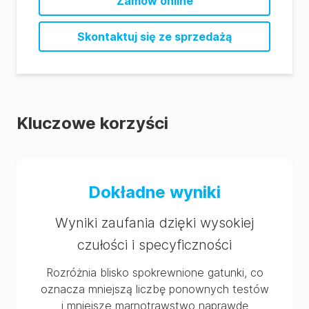
Zamów online
BAX System Q7 PCR Assay RRG (ES)
BAX System Q7 PCR Assay RRG (FR)
Skontaktuj się ze sprzedażą
BAX System Q7 PCR Assay RRG (IT)
BAX System Q7 PCR Assay RRG (PT)
BAX System Q7 PCR Assay RRG (ZH)
Kluczowe korzyści
Dokładne wyniki
Wyniki zaufania dzięki wysokiej
czułości i specyficzności
Rozróżnia blisko spokrewnione gatunki, co
oznacza mniejszą liczbę ponownych testów
i mniejsze marnotrawstwo naprawdę