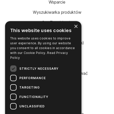
Wsparcie
Wyszukiwarka produktów
SureTrend Login
×
This website uses cookies
Sklep internetowy (USA)
This website uses cookies to improve
Sklep internetowy (Australia)
user experience. By using our website
you consent to all cookies in accordance
with our Cookie Policy.
Read Privacy
Policy
FIRMA
STRICTLY NECESSARY
Proszę się z nami skontaktować
PERFORMANCE
Kariera
TARGETING
Aktualności
FUNCTIONALITY
Historia Higieny
UNCLASSIFIED