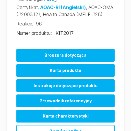
Certyfikat
:
AOAC-RI
(Angielski)
,
AOAC-OMA
(#2003.12)
,
Health Canada
(MFLP #28)
Reakcje
:
96
Numer produktu
:
KIT2017
Broszura dotycząca
BAX System Q7 Brochure (EN)
Karta produktu
BAX System Q7 Brochure (PT)
Instrukcje dotyczące produktu
Przewodnik referencyjny
BAX System Q7 PCR Assay RRG (EN)
Karta charakterystyki
BAX System Q7 PCR Assay RRG (DE)