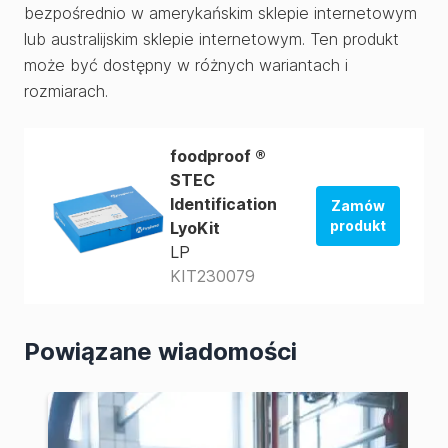
bezpośrednio w amerykańskim sklepie internetowym
lub australijskim sklepie internetowym. Ten produkt
może być dostępny w różnych wariantach i
rozmiarach.
foodproof ®
STEC
Identification
Zamów
produkt
LyoKit
LP
Zamów w
KIT230079
sklepie
amerykańskim
Zamów w
Powiązane wiadomości
sklepie AUS