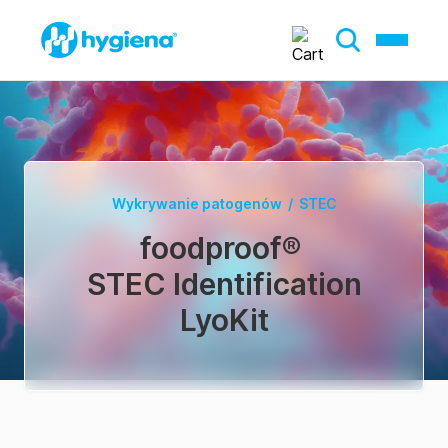
Wykrywanie patogenów
/
STEC
foodproof
®
STEC Identification
LyoKit