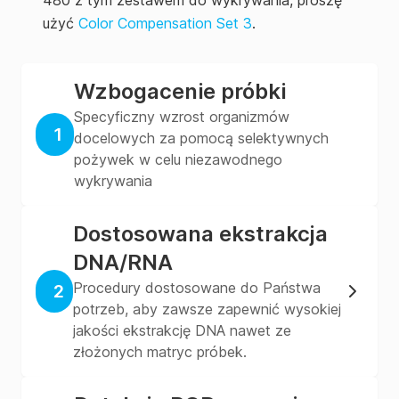
480 z tym zestawem do wykrywania, proszę
użyć
Color Compensation Set 3
.
Wzbogacenie próbki
Specyficzny wzrost organizmów
1
docelowych za pomocą selektywnych
pożywek w celu niezawodnego
wykrywania
Dostosowana ekstrakcja
DNA/RNA
Procedury dostosowane do Państwa
2
potrzeb, aby zawsze zapewnić wysokiej
jakości ekstrakcję DNA nawet ze
złożonych matryc próbek.