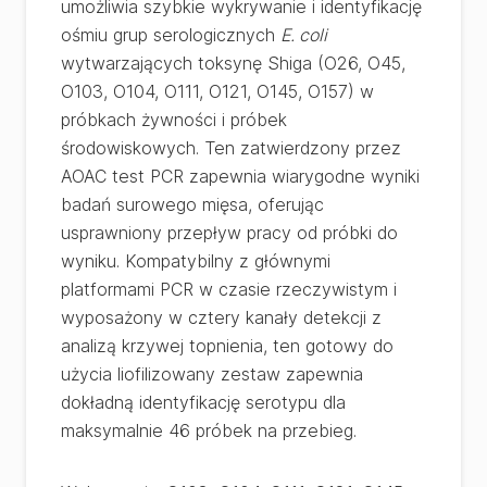
umożliwia szybkie wykrywanie i identyfikację
ośmiu grup serologicznych
E. coli
wytwarzających toksynę Shiga (O26, O45,
O103, O104, O111, O121, O145, O157) w
próbkach żywności i próbek
środowiskowych. Ten zatwierdzony przez
AOAC test PCR zapewnia wiarygodne wyniki
badań surowego mięsa, oferując
usprawniony przepływ pracy od próbki do
wyniku. Kompatybilny z głównymi
platformami PCR w czasie rzeczywistym i
wyposażony w cztery kanały detekcji z
analizą krzywej topnienia, ten gotowy do
użycia liofilizowany zestaw zapewnia
dokładną identyfikację serotypu dla
maksymalnie 46 próbek na przebieg.