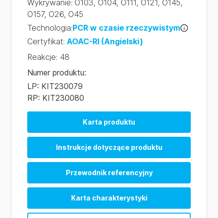
Wykrywanie
:
O103
,
O104
,
O111
,
O121
,
O145
,
O157
,
O26
,
O45
Technologia
:
PCR w czasie rzeczywistym
Certyfikat
:
AOAC-RI
(Angielski)
Reakcje
:
48
Numer produktu
:
LP: KIT230079
RP: KIT230080
Karta produktu
Instrukcje dotyczące produktu
Przewodnik referencyjny
Karta charakterystyki