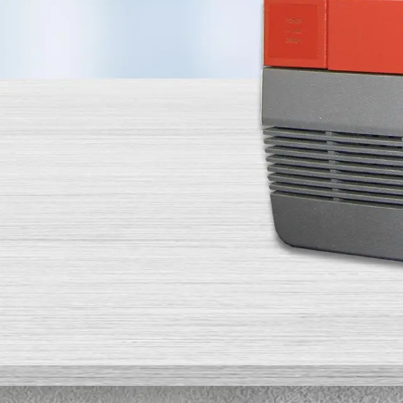
Dzisiaj omówimy wersje oprogramowania
Państwo z systemu BAX i powiązanych 
oprogramowania, które obecnie, w sierpni
Mogą Państwo korzystać ze starszej wers
uzyskać dostęp do wszystkich funkcji i 
Krótkie podsumowanie wer
Wersje naszego oprogramowania to 3.6, 3.
Wersje 3.6 i 3.7 są dostępne dla syste
Wszystkie wersje oprogramowania po 3
Jeśli korzystają Państwo z wersji 3.6 lu
nowe aplikacje interfejsu użytkownika, 
problemów i raportowanie błędów, a ta