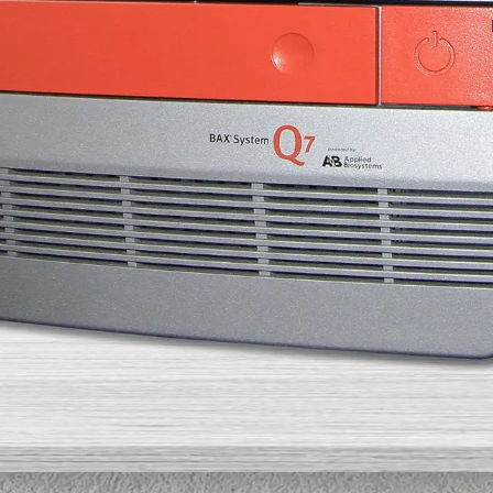
 PCR, które są obecnie dostępne dla urządzenia
zestawów, zdecydowanie zalecamy, aby zawsze 
u 2022 r., jest w wersji 4.22.
ji, ale zdecydowanie zalecamy jak najszybszą ak
korzyści, które są obecnie dodawane.
sji
7, 4.0, 4.21 i najnowsza 4.22.
mów Windows 7 i Windows 10.
.7 będą dostępne TYLKO dla systemu Windows 
b 3.7, zaletą aktualizacji jest to, że otrzymują 
nowe opcje eksportu, ulepszenia kalibracji, ulep
kże kilka nowych celów testów.