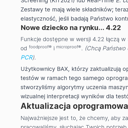
Screening (KIT2021) lub Real-Time
E. co
Zestawy te mają wiele składników; ter
elastyczność, jeśli badają Państwo kon
Nowe dziecko na rynku... 4.22
Funkcje dostępne w wersji 4.22 łączą w
foodproof®
microproof®
od
i
.
(Chcą Państwo 
PCR
).
Użytkownicy BAX, którzy zaktualizują 
testów w ramach tego samego oprogram
stworzyliśmy algorytmy uczenia maszy
wizualnej interpretacji wyników dla t
Aktualizacja oprogramowa
Najważniejsze jest to, że chcemy, aby z
pracowaliśmy, słuchając Twoich potrzeb, 