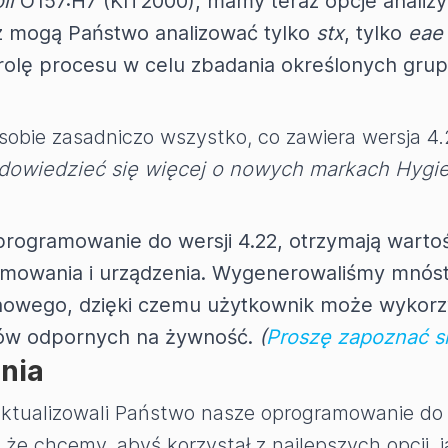
li
O157:H7 (KIT2000), mamy teraz opcje analizy
az mogą Państwo analizować tylko
stx
, tylko
eae
trolę procesu w celu zbadania określonych gru
 sobie zasadniczo wszystko, co zawiera wersja 
dowiedzieć się więcej o nowych markach Hygi
oprogramowanie do wersji 4.22, otrzymają wart
owania i urządzenia. Wygenerowaliśmy mnóstw
nowego, dzięki czemu użytkownik może wykorzy
estów odpornych na żywność.
(
Proszę zapoznać się
nia
aktualizowali Państwo nasze oprogramowanie do 
że chcemy, abyś korzystał z najlepszych opcji, j