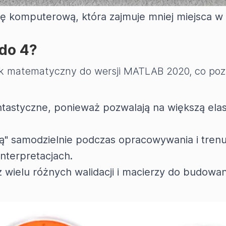
 z systemem Windows 7, możemy dokonać aktuali
kę komputerową, która zajmuje mniej miejsca w 
 do 4?
nik matematyczny do wersji MATLAB 2020, co poz
astyczne, ponieważ pozwalają na większą elas
" samodzielnie podczas opracowywania i trenu
nterpretacjach.
 wielu różnych walidacji i macierzy do budowan