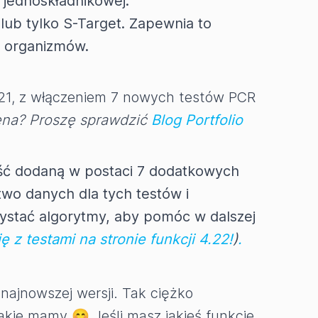
 jednoskładnikowej.
lub tylko S-Target. Zapewnia to
p organizmów.
4.21, z włączeniem 7 nowych testów PCR
ena? Proszę sprawdzić
Blog Portfolio
ość dodaną w postaci 7 dodatkowych
o danych dla tych testów i
stać algorytmy, aby pomóc w dalszej
 z testami na stronie funkcji 4.22!
)
.
najnowszej wersji. Tak ciężko
akie mamy 😊 Jeśli masz jakieś funkcje,