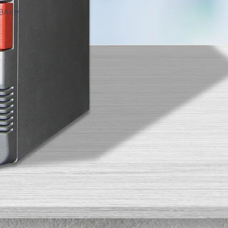
BAX®
System Q7. Jeśli korzystają
korzystać z najnowszego dostępnego
tualizację; będą Państwo chcieli
10.
Państwo ulepszony silnik matematyczny,
szenia instalacji, rozwiązywanie