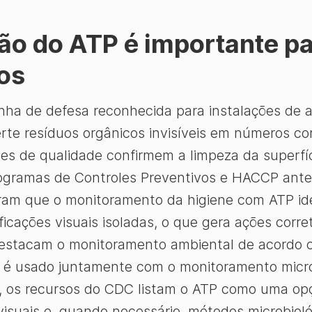
ção do ATP é importante p
os
inha de defesa reconhecida para instalações de a
erte resíduos orgânicos invisíveis em números c
es de qualidade confirmem a limpeza da superfíci
rogramas de Controles Preventivos e HACCP ant
m que o monitoramento da higiene com ATP ident
ficações visuais isoladas, o que gera ações corre
destacam o monitoramento ambiental de acordo 
e é usado juntamente com o monitoramento micr
, os recursos do CDC listam o ATP como uma opç
visuais e, quando necessário, métodos microbioló