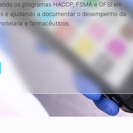
oiando os programas HACCP, FSMA e GFSI em
das e ajudando a documentar o desempenho da
otelaria e farmacêuticos.