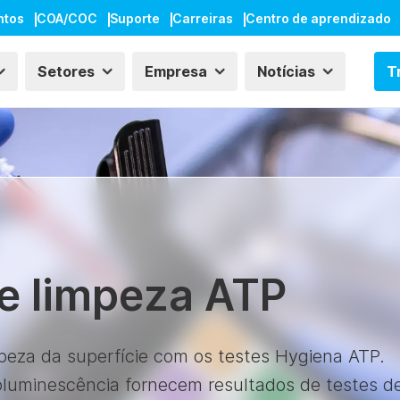
ntos
COA/COC
Suporte
Carreiras
Centro de aprendizado
Setores
Empresa
Notícias
T
de limpeza ATP
peza da superfície com os testes Hygiena ATP.
luminescência fornecem resultados de testes d