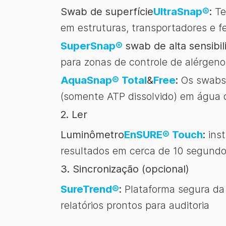
Swab de superfície
UltraSnap®
:
Te
em estruturas, transportadores e 
SuperSnap®
swab de alta sensibil
para zonas de controle de alérgeno
AquaSnap® Total
&
Free
:
Os swabs 
(somente ATP dissolvido) em água
2. Ler
Luminômetro
EnSURE® Touch
:
inst
resultados em cerca de 10 segundos
3. Sincronização (opcional)
SureTrend®
:
Plataforma segura da 
relatórios prontos para auditoria