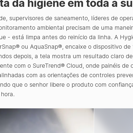
ta da higiene em toda a su
de, supervisores de saneamento, líderes de oper
onitoramento ambiental precisam de uma maneira
 - está limpa antes do reinício da linha. A Hygie
rSnap® ou AquaSnap®, encaixe o dispositivo de 
os depois, a tela mostra um resultado claro de 
ente com o SureTrend® Cloud, onde painéis de c
 alinhadas com as orientações de controles preve
indo que o senhor libere o produto com confianç
 hora.