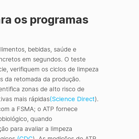
ara os programas
limentos, bebidas, saúde e
oncretos em segundos. O teste
e, verifiquem os ciclos de limpeza
es da retomada da produção.
ifica zonas de alto risco de
tivas mais rápidas
(Science Direct
).
com a FSMA; o ATP fornece
obiológico, quando
ão para avaliar a limpeza
gicos.
(CDC
). As medições de ATP