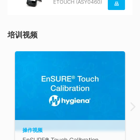
ETOUCH (ASY0460)
品
从美国
商店订
购
培训视频
从澳大
利亚商
店订购
操作视频
EnSURE® Touch Calibration