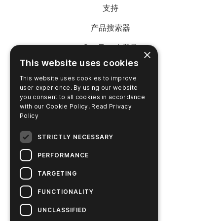
支持
产品搜索器
SureTrend 登录
×
This website uses cookies
在线购物（美国）
This website uses cookies to improve
在线购物（澳大利亚）
user experience. By using our website
you consent to all cookies in accordance
with our Cookie Policy.
Read Privacy
Policy
公司名称
STRICTLY NECESSARY
联系我们
PERFORMANCE
职业生涯
TARGETING
新闻
FUNCTIONALITY
Hygiena 故事
UNCLASSIFIED