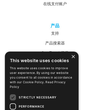
在线支付账户
产品
支持
产品搜索器
SureTrend 登录
×
This website uses cookies
在线购物（美国）
This website uses cookies to improve
在线购物（澳大利亚）
user experience. By using our website
you consent to all cookies in accordance
with our Cookie Policy.
Read Privacy
Policy
公司名称
STRICTLY NECESSARY
联系我们
PERFORMANCE