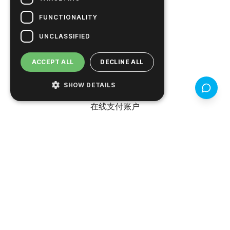
资源
FUNCTIONALITY
搜索文件
UNCLASSIFIED
搜索 COA / COC
ACCEPT ALL
DECLINE ALL
学习中心
视频资料库
SHOW DETAILS
反馈（3
在线支付账户
产品
支持
产品搜索器
SureTrend 登录
在线购物（美国）