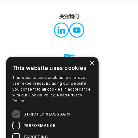
关注我们
网站
×
关于本网站
This website uses cookies
This website uses cookies to improve
隐私政策
user experience. By using our website
you consent to all cookies in accordance
条款和条件
with our Cookie Policy.
Read Privacy
Policy
最终用户许可协议
STRICTLY NECESSARY
搜索
PERFORMANCE
TARGETING