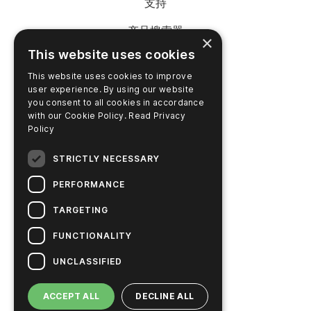
支持
产品搜索器
×
This website uses cookies
SureTrend 登录
This website uses cookies to improve
在线购物（美国）
user experience. By using our website
you consent to all cookies in accordance
在线购物（澳大利亚）
with our Cookie Policy.
Read Privacy
Policy
STRICTLY NECESSARY
公司名称
PERFORMANCE
联系我们
TARGETING
职业生涯
FUNCTIONALITY
新闻
UNCLASSIFIED
Hygiena 故事
ACCEPT ALL
DECLINE ALL
可持续解决方案