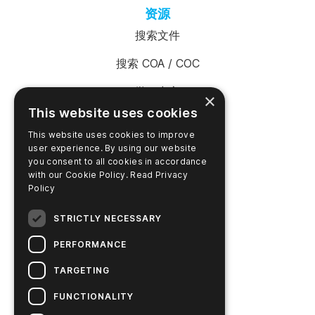
资源
搜索文件
搜索 COA / COC
学习中心
×
This website uses cookies
视频资料库
This website uses cookies to improve
在线支付账户
user experience. By using our website
you consent to all cookies in accordance
with our Cookie Policy.
Read Privacy
Policy
产品
STRICTLY NECESSARY
支持
PERFORMANCE
产品搜索器
TARGETING
SureTrend 登录
FUNCTIONALITY