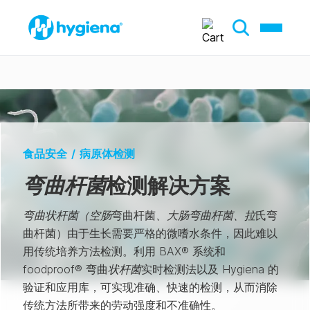
食品安全
/
病原体检测
弯曲杆菌
检测解决方案
弯曲状杆菌
（空肠
弯曲杆菌
、大肠弯曲杆菌、拉
氏弯
曲杆菌）由于生长需要严格的微嗜水条件，因此难以
用传统培养方法检测。利用 BAX® 系统和
foodproof® 弯曲
状杆菌
实时检测法以及 Hygiena 的
验证和应用库，可实现准确、快速的检测，从而消除
传统方法所带来的劳动强度和不准确性。