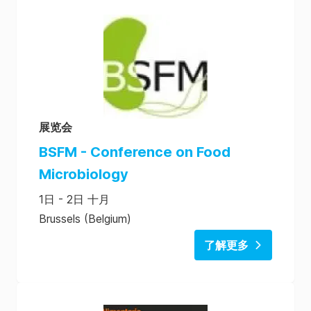
展览会
BSFM - Conference on Food
Microbiology
1日 - 2日 十月
Brussels (Belgium)
了解更多