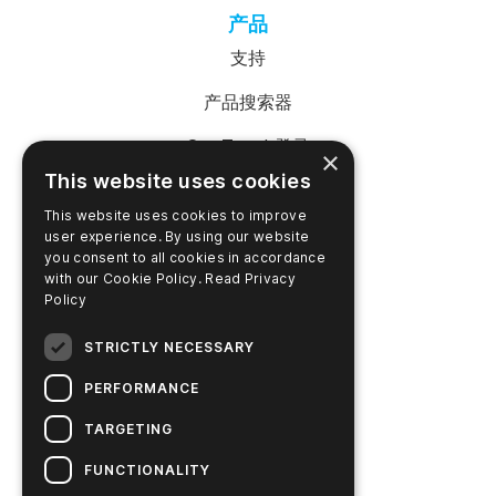
产品
支持
产品搜索器
SureTrend 登录
×
This website uses cookies
在线购物（美国）
This website uses cookies to improve
在线购物（澳大利亚）
user experience. By using our website
you consent to all cookies in accordance
with our Cookie Policy.
Read Privacy
Policy
公司名称
STRICTLY NECESSARY
联系我们
PERFORMANCE
职业生涯
TARGETING
新闻
FUNCTIONALITY