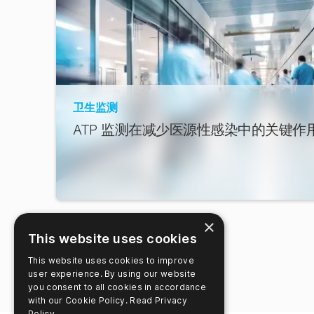
卫生监测
ATP 监测在减少医源性感染中的关键作
×
This website uses cookies
This website uses cookies to improve
user experience. By using our website
you consent to all cookies in accordance
with our Cookie Policy.
Read Privacy
Policy