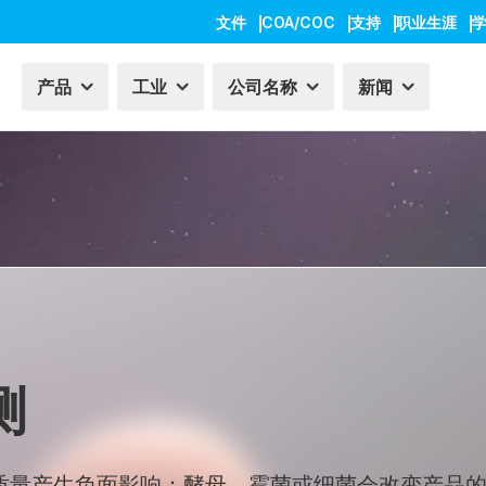
文件
COA/COC
支持
职业生涯
产品
工业
公司名称
新闻
测
质量产生负面影响：酵母、霉菌或细菌会改变产品