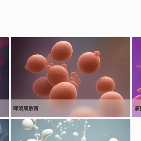
啤酒腐败菌
腐