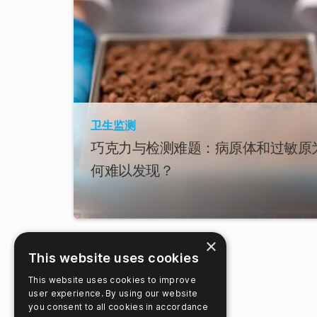
卫生监测
巧克力与检测难题：病原体和过敏原
何难以发现？
×
This website uses cookies
This website uses cookies to improve
user experience. By using our website
you consent to all cookies in accordance