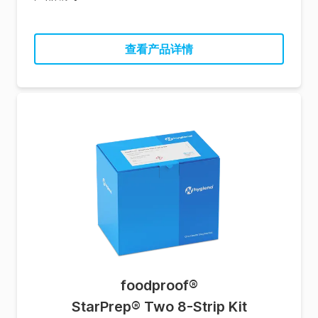
查看产品详情
foodproof
®
StarPrep® Two 8-Strip Kit