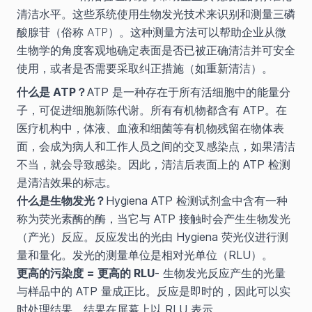
清洁水平。这些系统使用生物发光技术来识别和测量三磷
酸腺苷（俗称 ATP）。这种测量方法可以帮助企业从微
生物学的角度客观地确定表面是否已被正确清洁并可安全
使用，或者是否需要采取纠正措施（如重新清洁）。
什么是 ATP？
ATP 是一种存在于所有活细胞中的能量分
子，可促进细胞新陈代谢。所有有机物都含有 ATP。在
医疗机构中，体液、血液和细菌等有机物残留在物体表
面，会成为病人和工作人员之间的交叉感染点，如果清洁
不当，就会导致感染。因此，清洁后表面上的 ATP 检测
是清洁效果的标志。
什么是生物发光？
Hygiena ATP 检测试剂盒中含有一种
称为荧光素酶的酶，当它与 ATP 接触时会产生生物发光
（产光）反应。反应发出的光由 Hygiena 荧光仪进行测
量和量化。发光的测量单位是相对光单位（RLU）。
更高的污染度 = 更高的 RLU
- 生物发光反应产生的光量
与样品中的 ATP 量成正比。反应是即时的，因此可以实
时处理结果。结果在屏幕上以 RLU 表示。