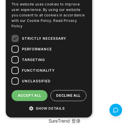
This website uses cookies to improve
资源
user experience. By using our website
you consent to all cookies in accordance
搜索文件
with our Cookie Policy.
Read Privacy
Policy
搜索 COA / COC
STRICTLY NECESSARY
学习中心
PERFORMANCE
视频资料库
TARGETING
在线支付账户
FUNCTIONALITY
UNCLASSIFIED
产品
ACCEPT ALL
DECLINE ALL
支持
SHOW DETAILS
产品搜索器
反馈（3
SureTrend 登录