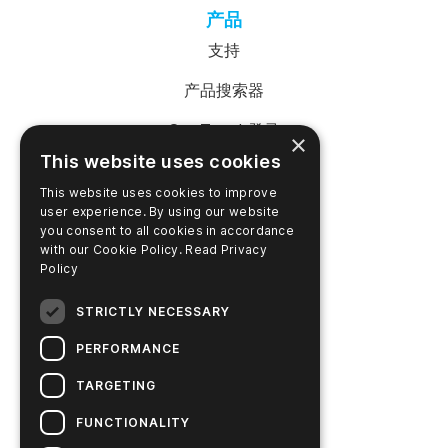
产品
支持
产品搜索器
SureTrend 登录
×
This website uses cookies
在线购物（美国）
This website uses cookies to improve
在线购物（澳大利亚）
user experience. By using our website
you consent to all cookies in accordance
with our Cookie Policy.
Read Privacy
Policy
公司名称
STRICTLY NECESSARY
联系我们
PERFORMANCE
职业生涯
TARGETING
新闻
FUNCTIONALITY