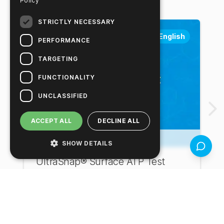
Policy
STRICTLY NECESSARY
English
PERFORMANCE
TARGETING
FUNCTIONALITY
UNCLASSIFIED
ACCEPT ALL
DECLINE ALL
SHOW DETAILS
操作视频
反馈（3
UltraSnap® Surface ATP Test
返回视频库