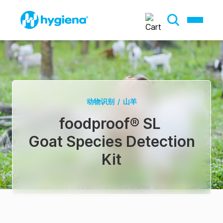
动物识别
/
山羊
foodproof® SL
Goat Species Detection
Kit