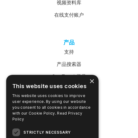
视频资料库
在线支付账户
产品
支持
产品搜索器
SureTrend 登录
×
This website uses cookies
在线购物（美国）
This website uses cookies to improve
在线购物（澳大利亚）
user experience. By using our website
you consent to all cookies in accordance
with our Cookie Policy.
Read Privacy
Policy
公司名称
STRICTLY NECESSARY