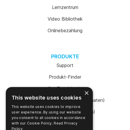
Lernzentrum
Video Bibliothek
Onlinebezahlung
PRODUKTE
Support
Produkt-Finder
SureTrend Login
×
This website uses cookies
Online einkaufen (Vereinigte Staaten)
This website uses cookies to improve
Online einkaufen (Australien)
user experience. By using our website
you consent to all cookies in accordance
with our Cookie Policy.
Read Privacy
Policy