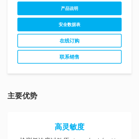
Allergen Product Range (CN)
AlerTox ELISA Product Sheet (EN)
产品说明
AlerTox ELISA Product Sheet (ES)
AlerTox ELISA Casein Instructions (EN)
安全数据表
AlerTox ELISA Casein Instructions (ES)
在线订购
联系销售
主要优势
高灵敏度