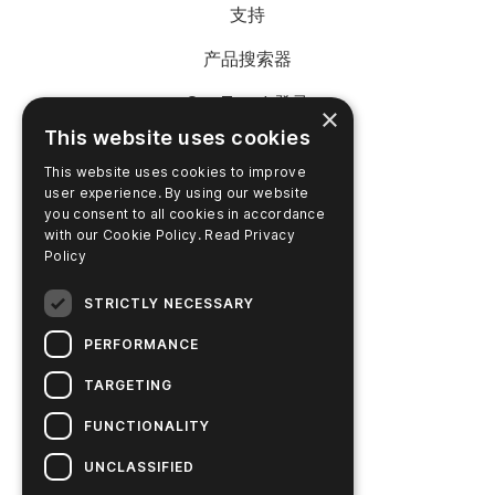
支持
产品搜索器
SureTrend 登录
×
This website uses cookies
在线购物（美国）
This website uses cookies to improve
在线购物（澳大利亚）
user experience. By using our website
you consent to all cookies in accordance
with our Cookie Policy.
Read Privacy
Policy
公司名称
STRICTLY NECESSARY
联系我们
PERFORMANCE
职业生涯
TARGETING
新闻
FUNCTIONALITY
Hygiena 故事
UNCLASSIFIED