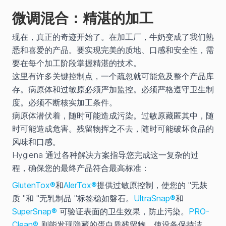
微调混合：精湛的加工
现在，真正的奇迹开始了。在加工厂，牛奶变成了我们熟
悉和喜爱的产品。要实现完美的质地、口感和安全性，需
要在每个加工阶段掌握精湛的技术。
这里有许多关键控制点，一个疏忽就可能危及整个产品库
存。病原体和过敏原必须严加监控。必须严格遵守卫生制
度。必须不断核实加工条件。
病原体潜伏着，随时可能造成污染。过敏原藏匿其中，随
时可能造成危害。残留物挥之不去，随时可能破坏食品的
风味和口感。
Hygiena 通过各种解决方案指导您完成这一复杂的过
程，确保您的最终产品符合最高标准：
GlutenTox®
和
AlerTox®
提供过敏原控制，使您的 "无麸
质 "和 "无乳制品 "标签稳如磐石。
UltraSnap®
和
SuperSnap®
可验证表面的卫生效果，防止污染。
PRO-
Clean®
则能发现隐藏的蛋白质残留物，使设备保持洁