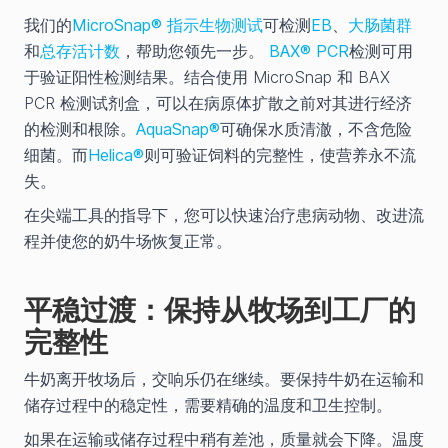
我们的
MicroSnap® 指示生物测试
可检测
EB
、
大肠菌群
和
总存活计数
，帮助您领先一步。
BAX® PCR
检测可用
于验证阳性检测结果。结合使用 MicroSnap 和 BAX
PCR 检测试剂盒，可以在病原体扩散之前对其进行经济
的检测和根除。
AquaSnap®
可确保水质清澈，不含危险
细菌。而
Helica®
则可验证饲料的完整性，使营养永不流
失。
在尖端工具的指导下，您可以快速治疗患病动物、改进流
程并使您的奶牛场恢复正常。
平稳过渡：保持从牧场到工厂的
完整性
牛奶离开牧场后，交响乐仍在继续。要保持牛奶在运输和
储存过程中的稳定性，需要精确的温度和卫生控制。
如果在运输或储存过程中稍有差池，质量就会下降。温度