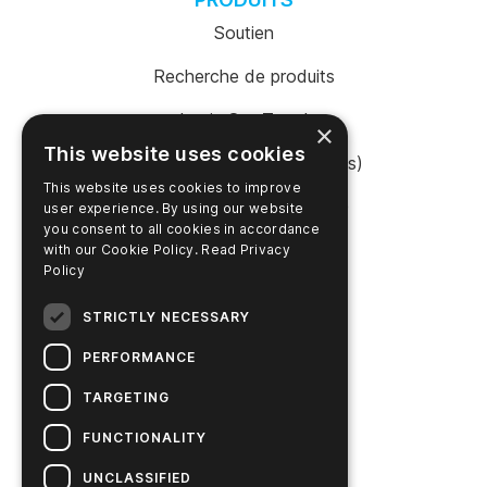
Soutien
Recherche de produits
Login SureTrend
×
This website uses cookies
Boutique en ligne (États-Unis)
This website uses cookies to improve
Acheter en ligne (Australie)
user experience. By using our website
you consent to all cookies in accordance
with our Cookie Policy.
Read Privacy
Policy
ENTREPRISE
STRICTLY NECESSARY
Contactez nous
PERFORMANCE
Carrières
TARGETING
Actualités
FUNCTIONALITY
L'histoire d'Hygiena
UNCLASSIFIED