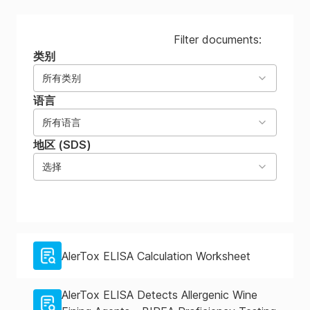
Filter documents:
类别
所有类别
语言
所有语言
地区 (SDS)
选择
AlerTox ELISA Calculation Worksheet
AlerTox ELISA Detects Allergenic Wine