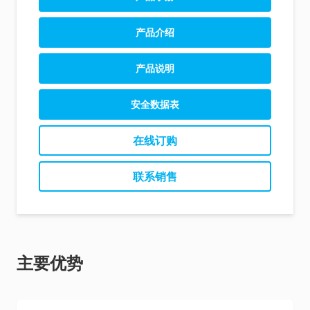
Allergen Product Range (EN)
产品介绍
Allergen Product Range (CN)
AlerTox ELISA Product Sheet (EN)
产品说明
AlerTox ELISA Product Sheet (ES)
AlerTox ELISA Ovalbumin Instructions (EN)
安全数据表
AlerTox ELISA Ovalbumin Instructions (ES)
在线订购
联系销售
主要优势