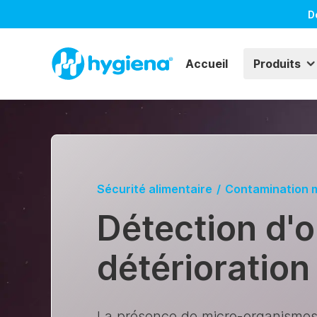
D
Accueil
Produits
Sécurité alimentaire
/
Contamination 
Détection d'
détérioration
La présence de micro-organismes 