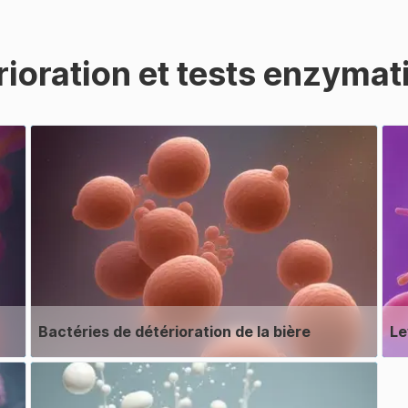
ioration et tests enzymat
Bactéries de détérioration de la bière
Le