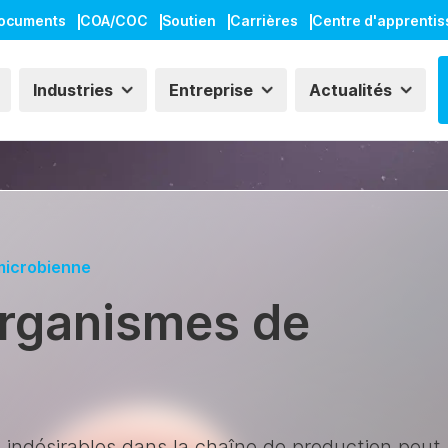
ocuments
COA/COC
Soutien
Carrières
Centre d'apprenti
Industries
Entreprise
Actualités
microbienne
organismes de
indésirables dans la chaîne de production peut