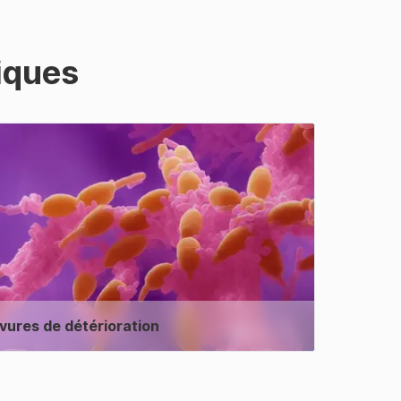
iques
vures de détérioration