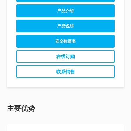
Allergen Product Range (EN)
产品介绍
Allergen Product Range (CN)
AlerTox ELISA Product Sheet (EN)
产品说明
AlerTox ELISA Product Sheet (ES)
AlerTox ELISA Macadamia Instructions (EN)
安全数据表
AlerTox ELISA Macadamia Instructions (ES)
在线订购
联系销售
主要优势