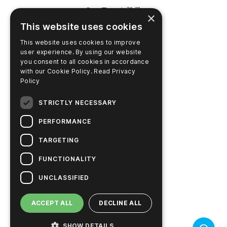
SureTrend 登录
×
This website uses cookies
在线购物（美国）
This website uses cookies to improve
在线购物（澳大利亚）
user experience. By using our website
you consent to all cookies in accordance
with our Cookie Policy.
Read Privacy
Policy
公司名称
STRICTLY NECESSARY
联系我们
PERFORMANCE
职业生涯
TARGETING
新闻
FUNCTIONALITY
Hygiena 故事
UNCLASSIFIED
可持续解决方案
ACCEPT ALL
DECLINE ALL
SHOW DETAILS