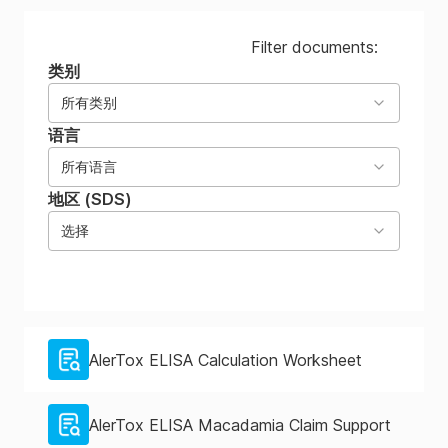
Filter documents:
类别
所有类别
语言
所有语言
地区 (SDS)
选择
AlerTox ELISA Calculation Worksheet
AlerTox ELISA Macadamia Claim Support