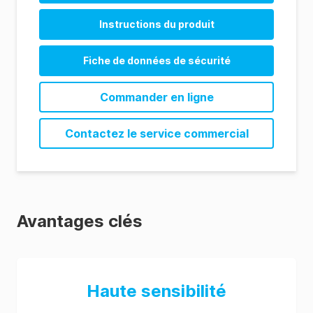
Allergen Product Range (CN)
AlerTox ELISA Product Sheet (EN)
Instructions du produit
AlerTox ELISA Product Sheet (ES)
AlerTox ELISA Macadamia Instructions (EN)
Fiche de données de sécurité
AlerTox ELISA Macadamia Instructions (ES)
Commander en ligne
Contactez le service commercial
Avantages clés
Haute sensibilité