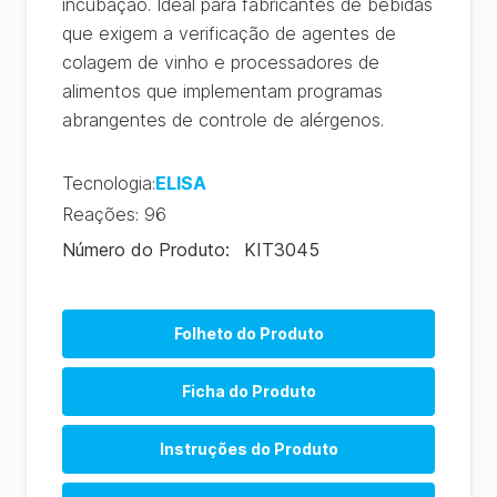
incubação. Ideal para fabricantes de bebidas
que exigem a verificação de agentes de
colagem de vinho e processadores de
alimentos que implementam programas
abrangentes de controle de alérgenos.
Tecnologia
:
ELISA
Reações
:
96
Número do Produto
:
KIT3045
Folheto do Produto
Allergen Product Range (EN)
Ficha do Produto
Allergen Product Range (CN)
AlerTox ELISA Product Sheet (EN)
Instruções do Produto
AlerTox ELISA Product Sheet (ES)
AlerTox ELISA Ovalbumin Instructions (EN)