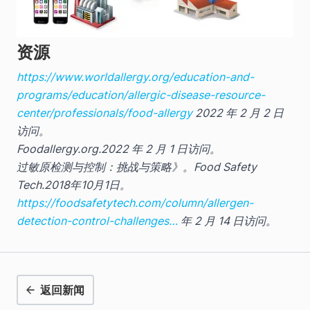
资源
https://www.worldallergy.org/education-and-
programs/education/allergic-disease-resource-
center/professionals/food-allergy
2022 年 2 月 2 日
访问。
Foodallergy.org.2022 年 2 月 1 日访问。
过敏原检测与控制：挑战与策略》。Food Safety
Tech.2018年10月1日。
https://foodsafetytech.com/column/allergen-
detection-control-challenges…
年 2 月 14 日访问。
返回新闻