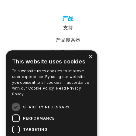
产品
支持
产品搜索器
SureTrend 登录
×
This website uses cookies
在线购物（美国）
This website uses cookies to improve
在线购物（澳大利亚）
user experience. By using our website
you consent to all cookies in accordance
with our Cookie Policy.
Read Privacy
Policy
公司名称
STRICTLY NECESSARY
联系我们
PERFORMANCE
职业生涯
TARGETING