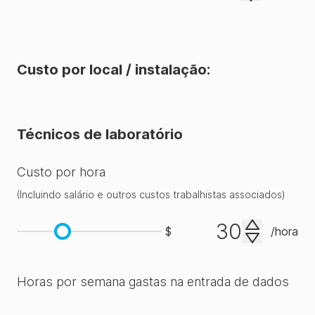
de
teste
ATP
Custo por local / instalação:
✓
✓
✓
✓
do
EnSURE®
Touch
Técnicos de laboratório
.
Custo por hora
(
Incluindo salário e outros custos trabalhistas associados
Integração
)
e
$
/
hora
análise
de
✗
✗
✓
✓
dados
Horas por semana gastas na entrada de dados
de
PCR