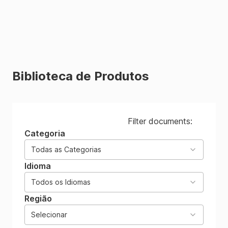
do
✗
✗
✓
plano
de
amostragem
Biblioteca de Produtos
Sampling
Plan
✗
✗
✗
✓
Module
Filter documents:
Categoria
.
Todas as Categorias
Idioma
Controle
Todos os Idiomas
de
Região
✗
✗
✓
acesso
Selecionar
da