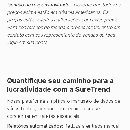
Universal
Isenção de responsabilidade -
Observe que todos os
Data
preços acima estão em dólares americanos. Os
Integration
preços estão sujeitos a alterações com aviso prévio.
✗
✓
✓
✓
&
Para conversões de moeda e preços locais, entre em
Analysis
contato com seu representante de vendas ou faça
login em sua conta.
.
Relatórios
personalizados
✗
✗
✓
✓
Quantifique seu caminho para a
lucratividade com a SureTrend
.
Nossa plataforma simplifica o manuseio de dados de
várias fontes, liberando sua equipe para se
Todos
concentrar em tarefas essenciais.
os
locais
Relatórios automatizados:
Reduza a entrada manual