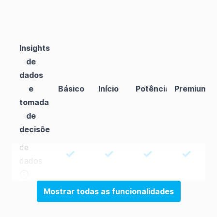
Insights
de
dados
e
Básico
Início
Potência
Premium
tomada
de
Armazenamento
decisões
ilimitado
de
✓
✓
✓
✓
dados
.
Mostrar todas as funcionalidades