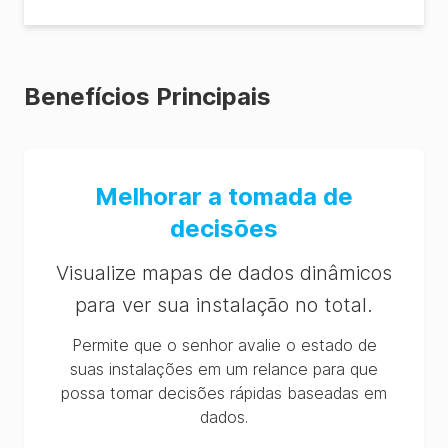
SureTrend 4.0.3.4
Build 11
SureTrend CloudSync
Benefícios Principais
SureTrend 4 USB
Driver
Sync Utility
Melhorar a tomada de
SureTrend Excel
Import Template
decisões
SQL Server Import
Visualize mapas de dados dinâmicos
Script
para ver sua instalação no total.
InstallShield Response
Files
Permite que o senhor avalie o estado de
suas instalações em um relance para que
possa tomar decisões rápidas baseadas em
dados.