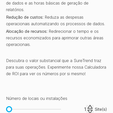
integrados
de dados e as horas básicas de geração de
✗
✗
✗
✓
relatórios.
em um
único
Redução de custos:
Reduza as despesas
operacionais automatizando os processos de dados.
painel
Alocação de recursos:
Redirecionar o tempo e os
.
recursos economizados para aprimorar outras áreas
operacionais.
Integração
Descubra o valor substancial que a SureTrend traz
de
para suas operações. Experimente nossa Calculadora
instrumentos
✓
✓
✓
de ROI para ver os números por si mesmo!
e
automação
de
dados
Número de locais ou instalações
Site(s)
Plano