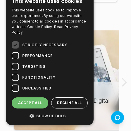
This website uses cookies
This website uses cookies to improve
user experience. By using our website
Notícias Relacionadas
you consent to all cookies in accordance
with our Cookie Policy.
Read Privacy
Policy
STRICTLY NECESSARY
PERFORMANCE
TARGETING
FUNCTIONALITY
UNCLASSIFIED
Segurança alimentar
How Hygiena is Closing the Digital
ACCEPT ALL
DECLINE ALL
Gap in Dairy
SHOW DETAILS
Feedbac