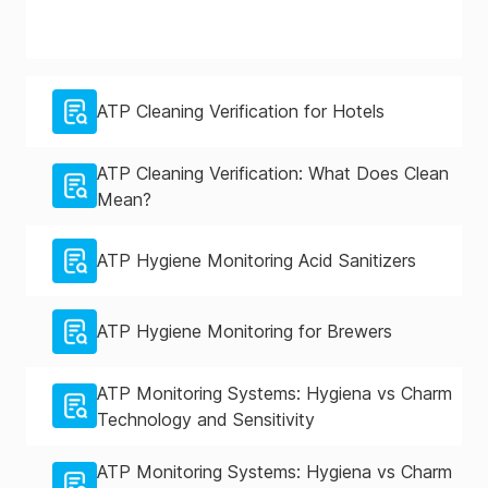
equipe
Funções
de
ATP Cleaning Verification for Hotels
usuário
SureTrend
ATP Cleaning Verification: What Does Clean
-
Mean?
Proprietário
✓
✓
✓
✓
/
ATP Hygiene Monitoring Acid Sanitizers
Administrador
/
ATP Hygiene Monitoring for Brewers
Usuário
ATP Monitoring Systems: Hygiena vs Charm
.
Technology and Sensitivity
ATP Monitoring Systems: Hygiena vs Charm
Usuários