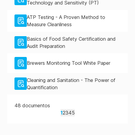
Technology and Sensitivity (PT)
SureTrend
3
5
20
Ilimitado
usuários/site
usuários/site
usuários/site
ATP Testing - A Proven Method to
.
Measure Cleanliness
Basics of Food Safety Certification and
Quantidade
Audit Preparation
de
sites
Quantidade
Quantidade
Quantidade
Brewers Monitoring Tool White Paper
por
1
de
de
de
conta
licenças
licenças
licenças
Cleaning and Sanitation - The Power of
Quantification
.
48
documentos
Multisite
1
2
3
4
5
Access
for
Admin