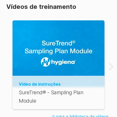
✗
✗
✓
NA
Vídeos de treinamento
&
Users
.
Vídeo de instruções
SureTrend® - Sampling Plan
Module
Ir para a biblioteca de vídeos