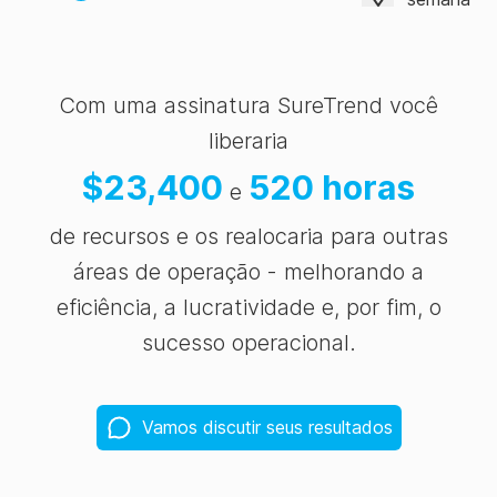
.
Trilha
Com uma assinatura SureTrend você
de
✗
✗
✗
✓
auditoria
liberaria
$
23,400
520
horas
e
.
de recursos e os realocaria para outras
Relatórios
áreas de operação - melhorando a
enviados
eficiência, a lucratividade e, por fim, o
por e-
sucesso operacional.
✗
✗
✗
✓
mail
.
Vamos discutir seus resultados
Gerenciamento