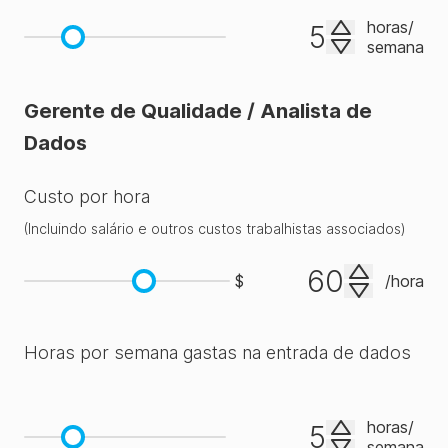
horas
/
semana
.
Gerente de Qualidade / Analista de
Prontidão
Dados
para
✗
✓
✓
conformidade
Custo por hora
e
auditoria
(
Incluindo salário e outros custos trabalhistas associados
)
$
/
hora
Relatórios
e
painéis
Horas por semana gastas na entrada de dados
✗
✓
✓
✓
pré-
criados
horas
/
semana