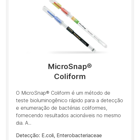
Italiano
Chinês
MicroSnap
®
Coliform
O MicroSnap® Coliform é um método de
teste bioluminogênico rápido para a detecção
e enumeração de bactérias coliformes,
fornecendo resultados acionáveis no mesmo
dia. A...
Detecção
:
E.coli
,
Enterobacteriaceae