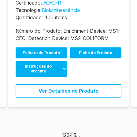
Certificado
:
AOAC-RI
Tecnologia
:
Bioluminescência
Quantidade
:
100 items
Número do Produto:
Enrichment Device: MS1-
CEC, Detection Device: MS2-COLIFORM
Folheto do Produto
Ficha do Produto
Instruções do
Produto
MicroSnap Coliform &
E. coli Enrichment &
Ver Detalhes do Produto
Detection Device
Instructions (EN)
MicroSnap Coliform &
E. coli Enrichment &
Detection Device
Instructions (ES)
1
2
3
4
5
...