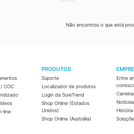
MicroSnap Coliform &
E. coli Enrichment &
Detection Device
Instructions (PT)
Não encontrou o que está pro
MicroSnap Coliform &
E. coli Enrichment &
Detection Device
Instructions (ZH)
PRODUTOS
EMPR
umentos
Suporte
Entre e
conosc
 / COC
Localizador de produtos
Carreira
endizado
Login da SureTrend
Notícia
vídeos
Shop Online (Estados
Unidos)
Históri
-line
Shop Online (Austrália)
Soluçõe