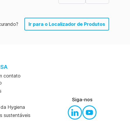
curando?
Ir para o Localizador de Produtos
ESA
m contato
o
s
s
Siga-nos
a da Hygiena
s sustentáveis