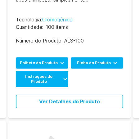
Tecnologia
:
Cromogênico
Quantidade
:
100 items
Número do Produto:
ALS-100
Folheto do Produto
Ficha do Produto
Allergen Product Range
Inglês
Instruções do
(EN)
Produto
Espanhol
Allergen Product Range
Inglês
Francês
(CN)
Ver Detalhes do Produto
Espanhol
Português
Português
Francês