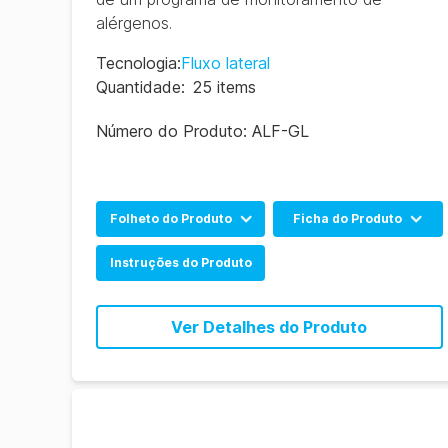
alérgenos.
Tecnologia
:
Fluxo lateral
Quantidade
:
25 items
Número do Produto:
ALF-GL
Folheto do Produto
Ficha do Produto
Allergen Product Range
Inglês
Instruções do Produto
(EN)
Espanhol
Allergen Product Range
Ver Detalhes do Produto
(CN)