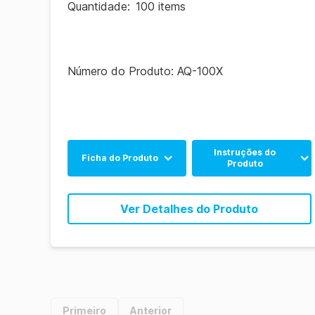
Quantidade
:
100 items
Número do Produto:
AQ-100X
Instruções do
Ficha do Produto
Produto
Inglês
Inglês
Ver Detalhes do Produto
Português
Spanish
Português
Primeiro
Anterior