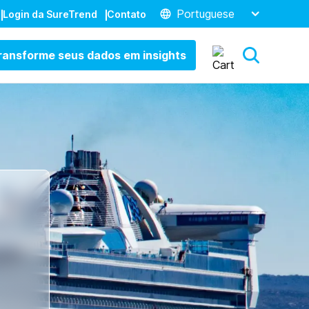
Portuguese
Login da SureTrend
Contato
ransforme seus dados em insights