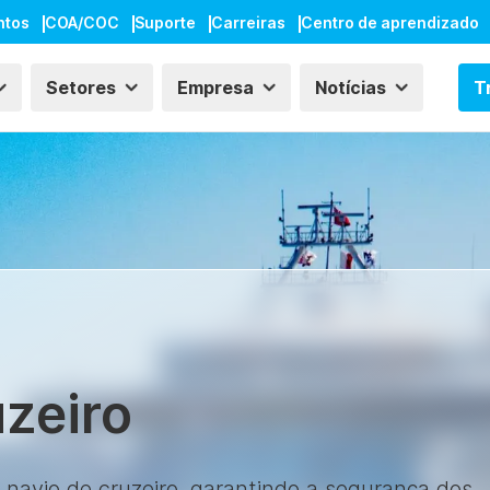
ntos
COA/COC
Suporte
Carreiras
Centro de aprendizado
Setores
Empresa
Notícias
T
uzeiro
 navio de cruzeiro, garantindo a segurança dos