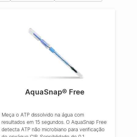
AquaSnap® Free
Meça o ATP dissolvido na água com
resultados em 15 segundos. O AquaSnap Free
detecta ATP não microbiano para verificação
de enxágue CIP. Sensibilidade de 0,1