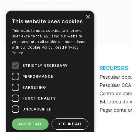
×
This website uses cookies
This website uses cookies to improve
user experience. By using our website
you consent to all cookies in accordance
with our Cookie Policy.
Read Privacy
Policy
STRICTLY NECESSARY
SITE
RECURSOS
Sobre este site
Pesquisar doc
PERFORMANCE
Política de Privacidade
Pesquisar COA
TARGETING
Termos e condições
Centro de apr
FUNCTIONALITY
Contrato de licença do
Biblioteca de 
usuário final
UNCLASSIFIED
Pagar conta on
Pesquisa
ACCEPT ALL
DECLINE ALL