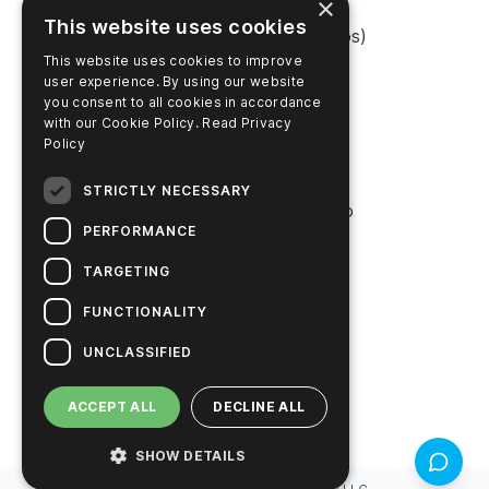
×
This website uses cookies
Shop Online (Estados Unidos)
This website uses cookies to improve
Shop Online (Austrália)
user experience. By using our website
you consent to all cookies in accordance
with our Cookie Policy.
Read Privacy
Policy
EMPRESA
STRICTLY NECESSARY
Entre em contato conosco
PERFORMANCE
Carreiras
TARGETING
Notícias
FUNCTIONALITY
História da Hygiena
UNCLASSIFIED
Soluções sustentáveis
ACCEPT ALL
DECLINE ALL
SHOW DETAILS
Feedbac