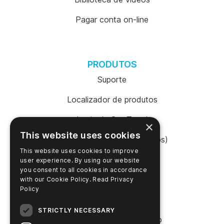
Pagar conta on-line
PRODUTOS
Suporte
Localizador de produtos
Login da SureTrend
×
This website uses cookies
Shop Online (Estados Unidos)
This website uses cookies to improve
Shop Online (Austrália)
user experience. By using our website
you consent to all cookies in accordance
with our Cookie Policy.
Read Privacy
Policy
EMPRESA
STRICTLY NECESSARY
Entre em contato conosco