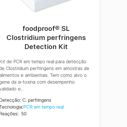
foodproof® SL
Clostridium perfringens
Detection Kit
Kit de PCR em tempo real para detecção
de Clostridium perfringens em amostras de
alimentos e ambientais. Tem como alvo o
gene da α-toxina com desempenho
validado e...
Detecção
:
C. perfringens
Tecnologia
:
PCR em tempo real
Reações
:
50