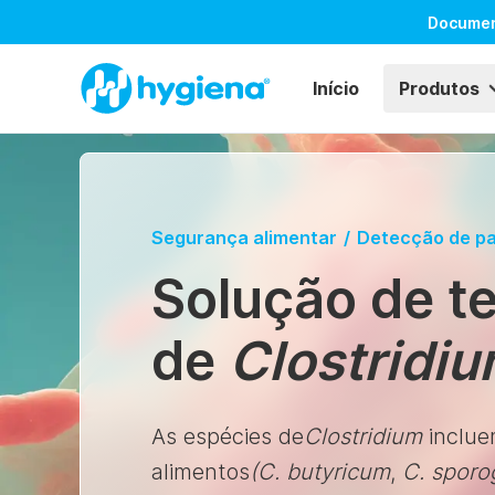
Docume
Início
Produtos
Segurança alimentar
/
Detecção de p
Solução de t
de
Clostridi
As espécies de
Clostridium
inclue
alimentos
(C. butyricum
,
C. spor