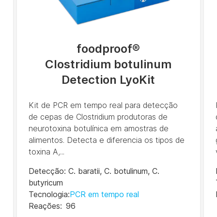
foodproof
®
Clostridium botulinum
Detection LyoKit
Kit de PCR em tempo real para detecção
de cepas de Clostridium produtoras de
neurotoxina botulínica em amostras de
alimentos. Detecta e diferencia os tipos de
toxina A,...
Detecção
:
C. baratii
,
C. botulinum
,
C.
butyricum
Tecnologia
:
PCR em tempo real
Reações
:
96