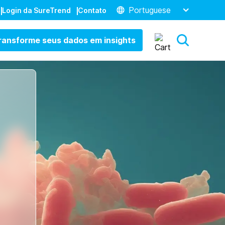
Portuguese
Login da SureTrend
Contato
ransforme seus dados em insights