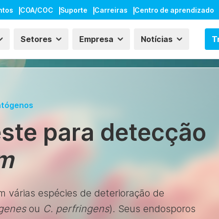
ntos
COA/COC
Suporte
Carreiras
Centro de aprendizado
Setores
Empresa
Notícias
T
atógenos
este para detecção
um
m várias espécies de deterioração de
ogenes
ou
C. perfringens
). Seus endosporos