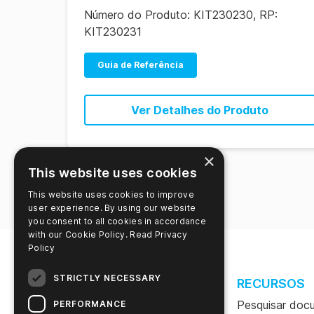
Número do Produto:
KIT230230, RP:
KIT230231
Guia de Referência
Ver Detalhes do Produto
×
This website uses cookies
This website uses cookies to improve
user experience. By using our website
you consent to all cookies in accordance
with our Cookie Policy.
Read Privacy
Policy
STRICTLY NECESSARY
SITE
RECURSOS
Sobre este site
Pesquisar doc
PERFORMANCE